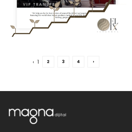
‹
1
2
3
4
›