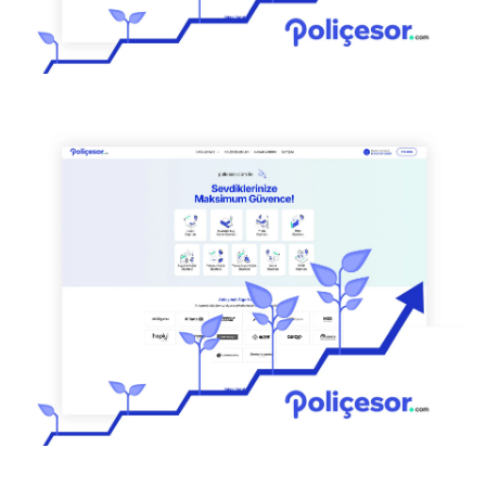
SETRE – E-İHRACAT VE B2B DIJITAL
REKLAMCILIK