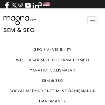
Toggle
navigat
SEM & SEO
GEO / AI VISIBILITY
YILDIRIM SOĞUTMA - DİJİTAL
WEB TASARIM VE KODLAMA HİZMETİ
REKLAMCILIK
YARATICI ÇALIŞMALAR
SEM & SEO
SOSYAL MEDYA YÖNETİMİ VE DANIŞMANLIK
DANIŞMANLIK