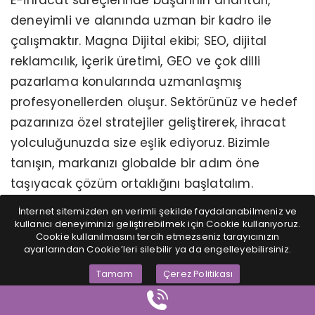
deneyimli ve alanında uzman bir kadro ile
çalışmaktır. Magna Dijital ekibi; SEO, dijital
reklamcılık, içerik üretimi, GEO ve çok dilli
pazarlama konularında uzmanlaşmış
profesyonellerden oluşur. Sektörünüz ve hedef
pazarınıza özel stratejiler geliştirerek, ihracat
yolculuğunuzda size eşlik ediyoruz. Bizimle
tanışın, markanızı globalde bir adım öne
taşıyacak çözüm ortaklığını başlatalım.
E-ihracatta global ölçekte rekabet edebilmek,
İnternet sitemizden en verimli şekilde faydalanabilmeniz ve
kullanıcı deneyiminizi geliştirebilmek için Cookie kullanıyoruz.
yalnızca ürün listelemekten değil, doğru pazar
Cookie kullanılmasını tercih etmezseniz tarayıcınızın
ayarlarından Cookie’leri silebilir ya da engelleyebilirsiniz.
yerlerinde doğru stratejilerle konumlanmaktan
geçer.
E-İhracat Global Pazar Yeri Yönetimi
Tamam
Çerez Politikası
hizmetimizle Amazon, Etsy, Walmart, eBay,
Wayfair gibi uluslararası platformlarda