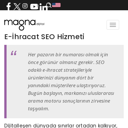
Toggle
navigat
E-İhracat SEO Hizmeti
Her pazarın bir numarası olmak için
önce görünür olmanız gerekir. SEO
odaklı e-ihracat stratejileriyle
ürünlerinizi dünyanın dört bir
yanındaki müşterilere ulaştırıyoruz.
Bugün başlayın, markanızı uluslararası
arama motoru sonuçlarının zirvesine
taşıyalım.
Dijitalleşen dünyada sınırlar ortadan kalkıyor,