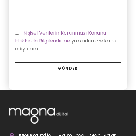
Kişisel Verilerin Korunması Kanunu
Hakkında Bilgilendirme
'yi okudum ve kabul
ediyorum.
Merkez Ofis :
Balmumcu Mah. Şakir