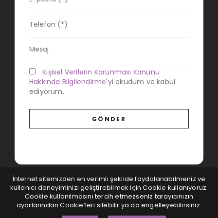
Kişisel Verilerin Korunması Kanunu
Hakkında Bilgilendirme
'yi okudum ve kabul
ediyorum.
İnternet sitemizden en verimli şekilde faydalanabilmeniz ve
kullanıcı deneyiminizi geliştirebilmek için Cookie kullanıyoruz.
Cookie kullanılmasını tercih etmezseniz tarayıcınızın
ayarlarından Cookie’leri silebilir ya da engelleyebilirsiniz.