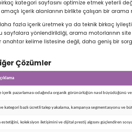
rkaç kategori sayfasını optimize etmek yeterli değil
 amaçlı içerik alanlarının birlikte çalışan bir arama 
aha fazla içerik üretmek ya da teknik birkaç iyileşt
u sayfalara yönlendirildiği, arama motorlarının site
r anahtar kelime listesine değil, daha geniş bir sorg
iğer Çözümler
Açıklama
e içerik pazarlaması odağında organik görünürlüğün nasıl büyüdüğünü ve 
e kategori bazlı ücretli talep yakalama, kampanya segmentasyonu ve bütçe v
estetiğini, koleksiyon iletişimini ve dijital prestij algısını güçlendiren sosy