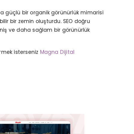
aha güçlü bir organik görünürlük mimarisi
bilir bir zemin oluşturdu. SEO doğru
eniş ve daha sağlam bir görünürlük
BEYBİ – WEB TASARIM
rmek isterseniz
Magna Dijital