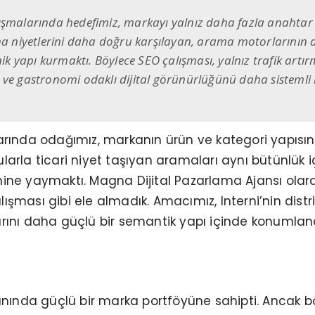
ışmalarında hedefimiz, markayı yalnız daha fazla anahtar 
ama niyetlerini daha doğru karşılayan, arama motorlarının 
anik yapı kurmaktı. Böylece SEO çalışması, yalnız trafik art
 ve gastronomi odaklı dijital görünürlüğünü daha sistemli 
larında odağımız, markanın ürün ve kategori yapıs
rgularla ticari niyet taşıyan aramaları aynı bütünlü
ne yaymaktı. Magna Dijital Pazarlama Ajansı olarak
şması gibi ele almadık. Amacımız, Interni’nin dist
anlarını daha güçlü bir semantik yapı içinde konum
lanında güçlü bir marka portföyüne sahipti. Ancak b