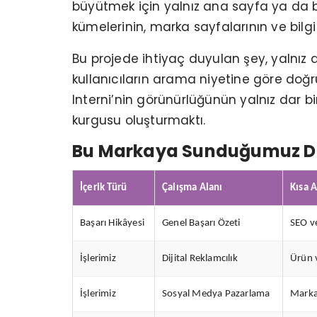
büyütmek için yalnız ana sayfa ya da bi
kümelerinin, marka sayfalarının ve bilgi
Bu projede ihtiyaç duyulan şey, yalnız d
kullanıcıların arama niyetine göre doğr
Interni’nin görünürlüğünün yalnız dar bi
kurgusu oluşturmaktı.
Bu Markaya Sunduğumuz D
İçerik Türü
Çalışma Alanı
Kısa 
Başarı Hikâyesi
Genel Başarı Özeti
SEO v
İşlerimiz
Dijital Reklamcılık
Ürün v
İşlerimiz
Sosyal Medya Pazarlama
Marka 