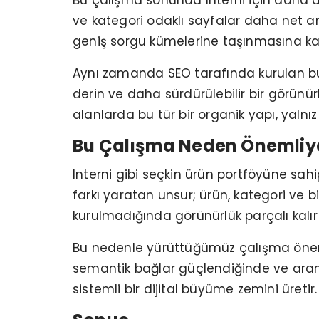
Bu çalışma sonunda Interni için daha düz
ve kategori odaklı sayfalar daha net ara
geniş sorgu kümelerine taşınmasına kat
Aynı zamanda SEO tarafında kurulan bu y
derin ve daha sürdürülebilir bir görünü
alanlarda bu tür bir organik yapı, yalnız
Bu Çalışma Neden Önemliy
Interni gibi seçkin ürün portföyüne sahi
farkı yaratan unsur; ürün, kategori ve bi
kurulmadığında görünürlük parçalı kalır 
Bu nedenle yürüttüğümüz çalışma öneml
semantik bağlar güçlendiğinde ve arama
sistemli bir dijital büyüme zemini üretir.