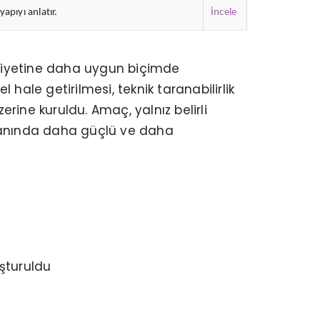
apıyı anlatır.
İncele
a niyetine daha uygun biçimde
hale getirilmesi, teknik taranabilirlik
rine kuruldu. Amaç, yalnız belirli
alanında daha güçlü ve daha
şturuldu