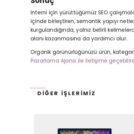
Sonuç
Interni için yürüttüğümüz SEO çalışmalar
içinde birleştiren, semantik yapıyı netl
kurgulandığında, yalnız belirli kelime
alanı kazanmasına da yardımcı olur.
KERVAN GIDA - TANITIM
ANIMASYON
Organik görünürlüğünüzü ürün, kategori
Pazarlama Ajansı ile iletişime geçebilirs
DIĞER İŞLERIMIZ