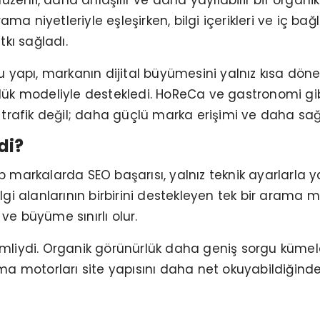
enli, daha anlaşılır ve daha yayılabilir bir organik
ma niyetleriyle eşleşirken, bilgi içerikleri ve iç b
kı sağladı.
apı, markanın dijital büyümesini yalnız kısa dönem
rlük modeliyle destekledi. HoReCa ve gastronomi gib
 trafik değil; daha güçlü marka erişimi ve daha sağlık
di?
p markalarda SEO başarısı, yalnız teknik ayarlarla ya
lgi alanlarının birbirini destekleyen tek bir arama m
ve büyüme sınırlı olur.
iydi. Organik görünürlük daha geniş sorgu kümeler
 motorları site yapısını daha net okuyabildiğinde S