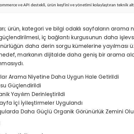
merce ve API destekli, ürün keşfini ve yönetimi kolaylaştıran teknik alty
rı; ürün, kategori ve bilgi odaklı sayfaların aram
çlendirilmesi, iç bağlantı kurgusunun daha işlevsel 
ünürlüğün daha derin sorgu kümelerine yayılması üze
l hedef, markanın dijitalde daha geniş bir arama 
anmasıydı.
falar Arama Niyetine Daha Uygun Hale Getirildi
su Güçlendirildi
nik Yayılım Derinleştirildi
ayfa İçi İyileştirmeler Uygulandı
ularda Daha Güçlü Organik Görünürlük Zemini Olu
ı