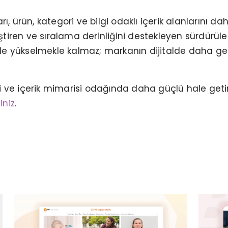
ı, ürün, kategori ve bilgi odaklı içerik alanlarını d
eştiren ve sıralama derinliğini destekleyen sürdürüle
lerde yükselmekle kalmaz; markanın dijitalde daha g
NN HAYAT VE EMEKLILIK - WEB
PROJESI
 ve içerik mimarisi odağında daha güçlü hale geti
iniz
.