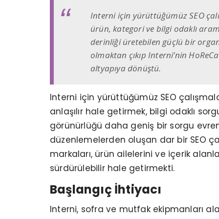
Interni için yürüttüğümüz SEO çal
ürün, kategori ve bilgi odaklı ar
derinliği üretebilen güçlü bir org
olmaktan çıkıp Interni’nin HoReCa
altyapıya dönüştü.
Interni için yürüttüğümüz SEO çalışma
anlaşılır hale getirmek, bilgi odaklı so
görünürlüğü daha geniş bir sorgu evreni
düzenlemelerden oluşan dar bir SEO çalı
markaları, ürün ailelerini ve içerik al
sürdürülebilir hale getirmekti.
Başlangıç İhtiyacı
Interni, sofra ve mutfak ekipmanları a