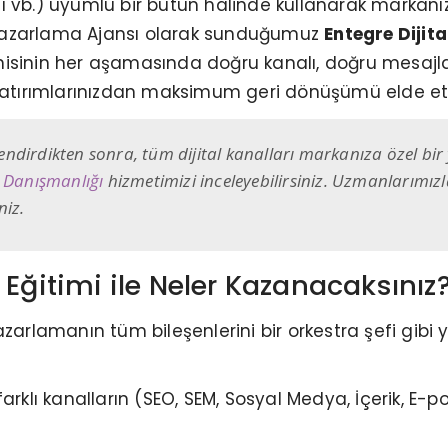
ı vb.) uyumlu bir bütün halinde kullanarak markanı
al Pazarlama Ajansı olarak sunduğumuz
Entegre Dijit
isinin her aşamasında doğru kanalı, doğru mesajla 
 yatırımlarınızdan maksimum geri dönüşümü elde et
çlendirdikten sonra, tüm dijital kanalları markanıza özel bir
 Danışmanlığı
hizmetimizi inceleyebilirsiniz. Uzmanlarımı
niz.
 Eğitimi ile Neler Kazanacaksınız
zarlamanın tüm bileşenlerini bir orkestra şefi gibi 
rklı kanalların (SEO, SEM, Sosyal Medya, İçerik, E-pos