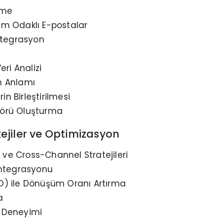
rme
m Odaklı E-postalar
ntegrasyon
ri Analizi
in Anlamı
in Birleştirilmesi
örü Oluşturma
atejiler ve Optimizasyon
e Cross-Channel Stratejileri
ntegrasyonu
O) ile Dönüşüm Oranı Artırma
a
 Deneyimi