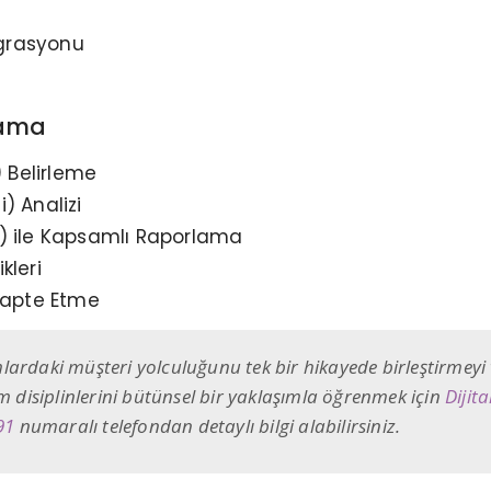
grasyonu
lama
) Belirleme
i) Analizi
) ile Kapsamlı Raporlama
kleri
Adapte Etme
rmlardaki müşteri yolculuğunu tek bir hikayede birleştirmeyi
üm disiplinlerini bütünsel bir yaklaşımla öğrenmek için
Dijit
91
numaralı telefondan detaylı bilgi alabilirsiniz.