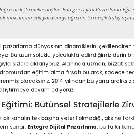
oğru birleştirmekle başlar. Entegre Dijital Pazarlama Eğiti
arak maksimum etki yaratmayı öğrenin. Stratejik bakış açını
al pazarlama dünyasının dinamiklerini şekillendiren
. Bu uzun soluklu yolculukta edindiğimiz derin bilg
ıyla sizlere aktarıyoruz. Alanında uzman, bizzat se
romuzdan eğitim alma fırsatı bularak, sadece teor
 öğrenmiş olacaksınız. 2014 yılından bu yana aralıks
 yetiştirmeye devam ediyoruz.
Eğitimi: Bütünsel Stratejilerle Zi
r kanalın tek başına yeterli olmadığı, aksine farklı 
tem sunar.
Entegre Dijital Pazarlama
, bu farklı ka