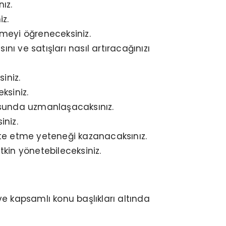
ız.
z.
tmeyi öğreneceksiniz.
ını ve satışları nasıl artıracağınızı
iniz.
ksiniz.
usunda uzmanlaşacaksınız.
iniz.
apte etme yeteneği kazanacaksınız.
tkin yönetebileceksiniz.
e kapsamlı konu başlıkları altında