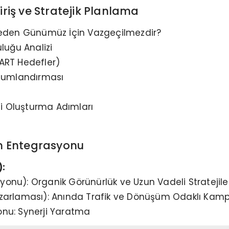
iriş ve Stratejik Planlama
 Neden Günümüz İçin Vazgeçilmezdir?
luğu Analizi
ART Hedefler)
onumlandırması
si Oluşturma Adımları
ın Entegrasyonu
):
nu): Organik Görünürlük ve Uzun Vadeli Stratejile
zarlaması): Anında Trafik ve Dönüşüm Odaklı Kam
nu: Synerji Yaratma