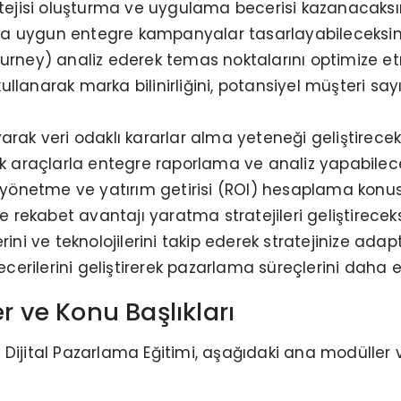
atejisi oluşturma ve uygulama becerisi kazanacaksın
a uygun entegre kampanyalar tasarlayabileceksini
urney) analiz ederek temas noktalarını optimize e
kullanarak marka bilinirliğini, potansiyel müşteri sayıs
rak veri odaklı kararlar alma yeteneği geliştireceks
ik araçlarla entegre raporlama ve analiz yapabilece
li yönetme ve yatırım getirisi (ROI) hesaplama kon
e rekabet avantajı yaratma stratejileri geliştireceks
rini ve teknolojilerini takip ederek stratejinize ad
ecerilerini geliştirerek pazarlama süreçlerini daha e
r ve Konu Başlıkları
Dijital Pazarlama Eğitimi, aşağıdaki ana modüller v