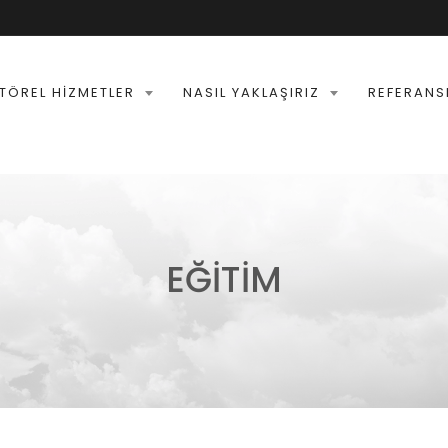
TÖREL HIZMETLER
NASIL YAKLAŞIRIZ
REFERANS
EĞİTİM
İTKİB - E-İHRACAT VE DIJITAL
PAZARLAMA EĞITIMI