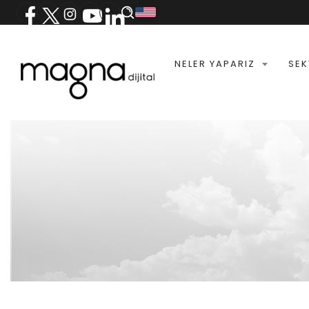
NELER YAPARIZ
SEK
İHKİB -E-İHRACAT VE DIJITAL
PAZARLAMA EĞITIMI