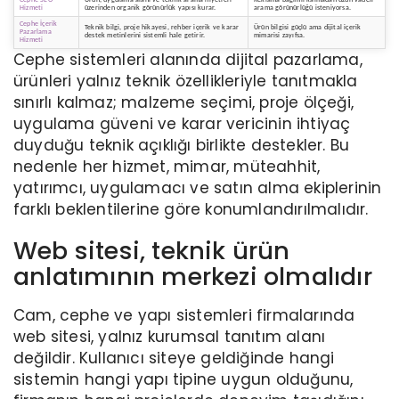
Hizmeti
üzerinden organik görünürlük yapısı kurar.
arama görünürlüğü isteniyorsa.
Cephe İçerik
Teknik bilgi, proje hikayesi, rehber içerik ve karar
Ürün bilgisi güçlü ama dijital içerik
Pazarlama
destek metinlerini sistemli hale getirir.
mimarisi zayıfsa.
Hizmeti
Cephe sistemleri alanında dijital pazarlama,
ürünleri yalnız teknik özellikleriyle tanıtmakla
sınırlı kalmaz; malzeme seçimi, proje ölçeği,
uygulama güveni ve karar vericinin ihtiyaç
duyduğu teknik açıklığı birlikte destekler. Bu
nedenle her hizmet, mimar, müteahhit,
yatırımcı, uygulamacı ve satın alma ekiplerinin
farklı beklentilerine göre konumlandırılmalıdır.
Web sitesi, teknik ürün
anlatımının merkezi olmalıdır
Cam, cephe ve yapı sistemleri firmalarında
web sitesi, yalnız kurumsal tanıtım alanı
değildir. Kullanıcı siteye geldiğinde hangi
sistemin hangi yapı tipine uygun olduğunu,