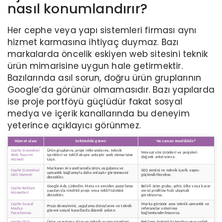
nasıl konumlandırır?
Her cephe veya yapı sistemleri firması aynı
hizmet karmasına ihtiyaç duymaz. Bazı
markalarda öncelik eskiyen web sitesini teknik
ürün mimarisine uygun hale getirmektir.
Bazılarında asıl sorun, doğru ürün gruplarının
Google’da görünür olmamasıdır. Bazı yapılarda
ise proje portföyü güçlüdür fakat sosyal
medya ve içerik kanallarında bu deneyim
yeterince açıklayıcı görünmez.
Hizmet alanı
Sektördeki görevi
Ne zaman önceliklidir?
Cephe Sistemleri
Ürün gruplarını, proje referanslarını, teknik
Mevcut site ürünleri ve projeleri
Web Tasarım
içerikleri ve teklif akışını anlaşılır web mimarisine
dağınık anlatıyorsa.
Hizmeti
taşır.
Markanın AI yanıtlarında ürün, uygulama ve
Cephe Sistemleri
SEO zemini ve teknik içerik yapısı
uzmanlık bağlamıyla daha anlaşılır görünmesini
GEO Hizmeti
güçlendirilecekse.
destekler.
Google Ads, LinkedIn, Meta ve yeniden pazarlama
Belirli ürün grubu, şehir, ülke veya karar
Cephe Reklam
yapılarıyla nitelikli proje veya teklif talebini
verici profiline hızlı ulaşmak
Hizmetleri
destekler.
gerekiyorsa.
Cephe Sosyal
Marka görünür ama teknik uzmanlık ve
Proje deneyimini, uygulama detaylarını ve teknik
Medya
referanslar yeterince
güveni sosyal kanallarda düzenli anlatır.
Pazarlaması
bağlamlandırılmıyorsa.
Cephe SEO
Ürün, uygulama alanı ve teknik arama niyetleri
Reklama bağımlı kalmadan uzun vadeli