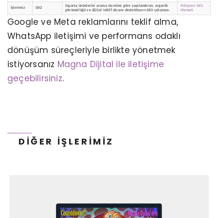
Sigorta ürünlerini arama niyetine göre yapılandıran, organik
Poliçesor SEO
İşlerimiz
SEO
görünürlüğü ve dijital teklif akışını destekleyen SEO çalışması.
Hizmeti
Google ve Meta reklamlarını teklif alma,
WhatsApp iletişimi ve performans odaklı
KERVAN GIDA - TANITIM ANIMASYON
dönüşüm süreçleriyle birlikte yönetmek
istiyorsanız
Magna Dijital ile iletişime
geçebilirsiniz
.
DIĞER İŞLERIMIZ
NN HAYAT VE EMEKLILIK - WEB PROJESI