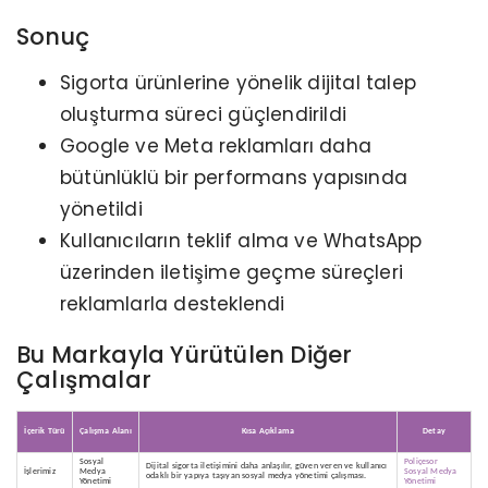
Sonuç
Sigorta ürünlerine yönelik dijital talep
oluşturma süreci güçlendirildi
Google ve Meta reklamları daha
bütünlüklü bir performans yapısında
yönetildi
Kullanıcıların teklif alma ve WhatsApp
üzerinden iletişime geçme süreçleri
reklamlarla desteklendi
Bu Markayla Yürütülen Diğer
Çalışmalar
İçerik Türü
Çalışma Alanı
Kısa Açıklama
Detay
Sosyal
Poliçesor
Dijital sigorta iletişimini daha anlaşılır, güven veren ve kullanıcı
İşlerimiz
Medya
Sosyal Medya
odaklı bir yapıya taşıyan sosyal medya yönetimi çalışması.
Yönetimi
Yönetimi