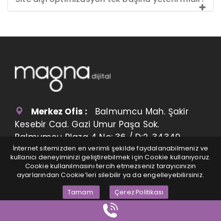
Merkez Ofis :
Balmumcu Mah. Şakir
Kesebir Cad. Gazi Umur Paşa Sok.
Balmumcu Plaza 4 No: 36 / D:2, 34349
İnternet sitemizden en verimli şekilde faydalanabilmeniz ve
Beşiktaş/İstanbul
kullanıcı deneyiminizi geliştirebilmek için Cookie kullanıyoruz.
Cookie kullanılmasını tercih etmezseniz tarayıcınızın
ABD Ofis :
2623 Sandy Plains Road
ayarlarından Cookie’leri silebilir ya da engelleyebilirsiniz.
Building 202 Marietta, GA 30066 Atlanta /
Tamam
Çerez Politikası
USA