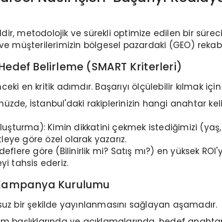
ildir, metodolojik ve sürekli optimize edilen bir sür
 ve müşterilerimizin bölgesel pazardaki (GEO) reka
Hedef Belirleme (SMART Kriterleri)
n kritik adımdır. Başarıyı ölçülebilir kılmak için 
ünüzde, İstanbul'daki rakiplerinizin hangi anahtar ke
luşturma): Kimin dikkatini çekmek istediğimizi (yaş, 
tleye göre özel olarak yazarız.
eflere göre (Bilinirlik mi? Satış mı?) en yüksek ROI
i tahsis ederiz.
e Kampanya Kurulumu
suz bir şekilde yayınlanmasını sağlayan aşamadır.
am başlıklarında ve açıklamalarında, hedef anahtar