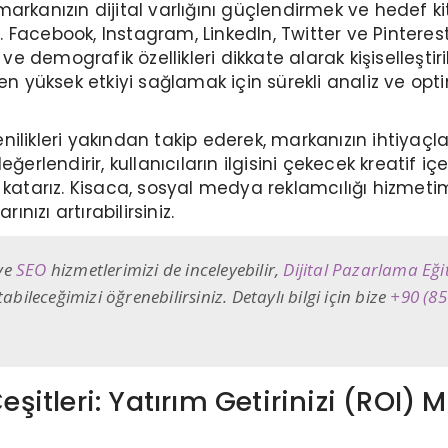
rkanızın dijital varlığını güçlendirmek ve hedef kit
 Facebook, Instagram, LinkedIn, Twitter ve Pintere
ve demografik özellikleri dikkate alarak kişiselleştir
 en yüksek etkiyi sağlamak için sürekli analiz ve o
likleri yakından takip ederek, markanızın ihtiyaçları
erlendirir, kullanıcıların ilgisini çekecek kreatif içe
katarız. Kisaca, sosyal medya reklamcılığı hizmetimi
ınızı artırabilirsiniz.
ve
SEO
hizmetlerimizi de inceleyebilir,
D
ijital Pazarlama Eği
abileceğimizi öğrenebilirsiniz. Detaylı bilgi için bize
+90 (85
 Çeşitleri: Yatırım Getirinizi (R