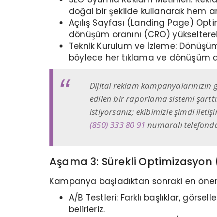
doğal bir şekilde kullanarak hem a
Açılış Sayfası (Landing Page) Opti
dönüşüm oranını (CRO) yükselterek 
Teknik Kurulum ve İzleme: Dönüşüm pi
böylece her tıklama ve dönüşüm do
Dijital reklam kampanyalarınızın g
edilen bir raporlama sistemi şart
istiyorsanız; ekibimizle şimdi ileti
(850) 333 80 91
numaralı telefondan
Aşama 3: Sürekli Optimizasyon
Kampanya başladıktan sonraki en önemli 
A/B Testleri: Farklı başlıklar, görs
belirleriz.