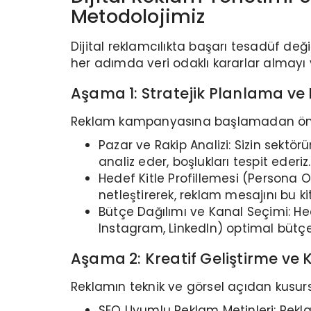
Metodolojimiz
Dijital reklamcılıkta başarı tesadüf değ
her adımda veri odaklı kararlar almayı
Aşama 1: Stratejik Planlama ve 
Reklam kampanyasına başlamadan önceki e
Pazar ve Rakip Analizi: Sizin sektör
analiz eder, boşlukları tespit ederiz.
Hedef Kitle Profillemesi (Persona O
netleştirerek, reklam mesajını bu ki
Bütçe Dağılımı ve Kanal Seçimi: Hed
Instagram, LinkedIn) optimal bütçey
Aşama 2: Kreatif Geliştirme v
Reklamın teknik ve görsel açıdan kusur
SEO Uyumlu Reklam Metinleri: Rekl