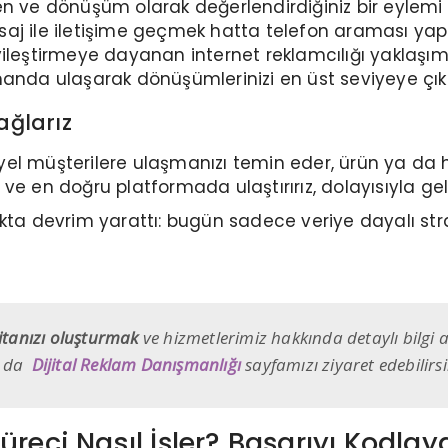
en ve dönüşüm olarak değerlendirdiğiniz bir eylemi
esaj ile iletişime geçmek hatta telefon araması 
e iyileştirmeye dayanan internet reklamcılığı yaklaşı
manda ulaşarak dönüşümlerinizi en üst seviyeye çıka
ağlarız
iyel müşterilere ulaşmanızı temin eder, ürün ya da hi
e en doğru platformada ulaştırırız, dolayısıyla geli
ta devrim yarattı: bugün sadece veriye dayalı stratej
ritanızı oluşturmak
ve hizmetlerimiz hakkında detaylı bilgi a
a da
Dijital Reklam Danışmanlığı
sayfamızı ziyaret edebilirsi
üreci Nasıl İşler? Başarıyı Kodla