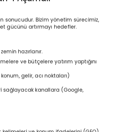
ecin sonucudur. Bizim yönetim sürecimiz,
bet gücünü artırmayı hedefler.
zemin hazırlanır.
limelere ve bütçelere yatırım yaptığını
konum, gelir, acı noktaları)
'yi sağlayacak kanallara (Google,
 kelimeleri ve konum ifadelerini (GEO)