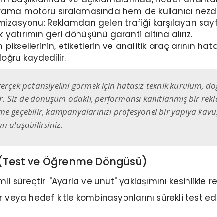
rama motoru sıralamasında hem de kullanıcı nezdind
mizasyonu: Reklamdan gelen trafiği karşılayan sayf
yatırımın geri dönüşünü garanti altına alırız.
ksellerinin, etiketlerin ve analitik araçlarının hata
ğru kaydedilir.
erçek potansiyelini görmek için hatasız teknik kurulum, doğ
tır. Siz de dönüşüm odaklı, performansı kanıtlanmış bir re
şime geçebilir, kampanyalarınızı profesyonel bir yapıya kavuşt
 ulaşabilirsiniz.
 (Test ve Öğrenme Döngüsü)
süreçtir. "Ayarla ve unut" yaklaşımını kesinlikle r
eller veya hedef kitle kombinasyonlarını sürekli test