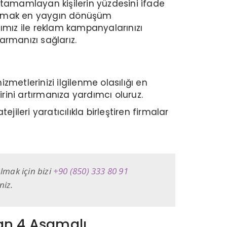
 tamamlayan kişilerin yüzdesini ifade
yapmak en yaygın dönüşüm
mımız ile reklam kampanyalarınızı
rmanızı sağlarız.
zmetlerinizi ilgilenme olasılığı en
rini artırmanıza yardımcı oluruz.
ileri yaratıcılıkla birleştiren firmalar
lmak için bizi
+90 (850) 333 80 91
niz.
yan 4 Aşamalı