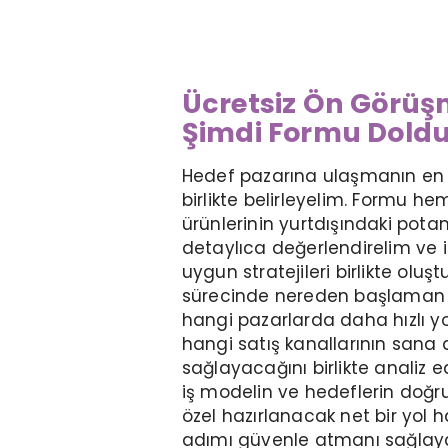
Ücretsiz Ön Görüş
Şimdi Formu Dold
Hedef pazarına ulaşmanın en et
birlikte belirleyelim. Formu h
ürünlerinin yurtdışındaki potan
detaylıca değerlendirelim ve 
uygun stratejileri birlikte oluş
sürecinde nereden başlaman g
hangi pazarlarda daha hızlı yo
hangi satış kanallarının sana
sağlayacağını birlikte analiz e
iş modelin ve hedeflerin doğ
özel hazırlanacak net bir yol ha
adımı güvenle atmanı sağlay