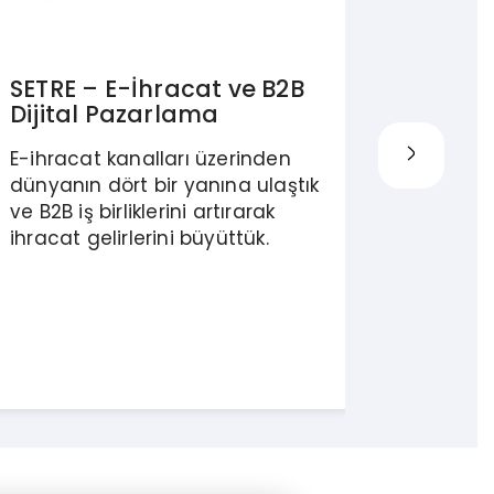
SETRE – E-İhracat ve B2B
Hazır
Dijital Pazarlama
E-İhr
E-ihracat kanalları üzerinden
İHKİB iş
dünyanın dört bir yanına ulaştık
destekli
ve B2B iş birliklerini artırarak
firmala
ihracat gelirlerini büyüttük.
pazarla
artırdık.