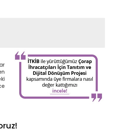
ar
en
ki
ce
oruz!