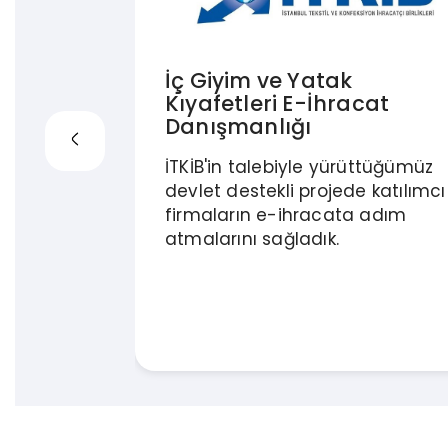
arası
İç Giyim ve Yatak
Başarısı
Kıyafetleri E-İhracat
Danışmanlığı
İTKİB'in talebiyle yürüttüğümüz
e
devlet destekli projede katılımcı
 alanda
firmaların e-ihracata adım
ları
atmalarını sağladık.