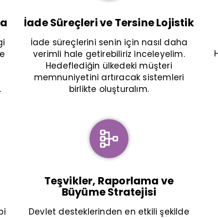
ma
İade Süreçleri ve Tersine Lojistik
gi
İade süreçlerini senin için nasıl daha
te
verimli hale getirebiliriz inceleyelim.
Hedeflediğin ülkedeki müşteri
memnuniyetini artıracak sistemleri
.
birlikte oluşturalım.
Teşvikler, Raporlama ve
Büyüme Stratejisi
bi
Devlet desteklerinden en etkili şekilde