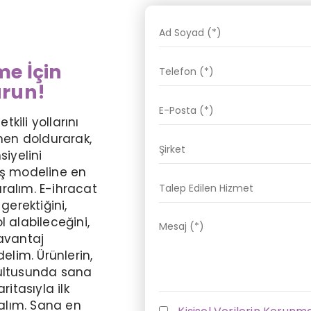
me İçin
urun!
kili yollarını
emen doldurarak,
siyelini
iş modeline en
turalım. E-ihracat
erektiğini,
l alabileceğini,
 avantaj
delim. Ürünlerin,
rultusunda sana
ritasıyla ilk
alım. Sana en