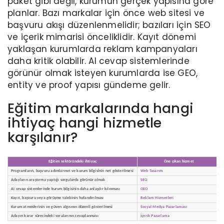
paket gibi değil, kurumun gerçek yapısına göre
planlar. Bazı markalar için önce web sitesi ve
başvuru akışı düzenlenmelidir; bazıları için SEO
ve içerik mimarisi önceliklidir. Kayıt dönemi
yaklaşan kurumlarda reklam kampanyaları
daha kritik olabilir. AI cevap sistemlerinde
görünür olmak isteyen kurumlarda ise GEO,
entity ve proof yapısı gündeme gelir.
Eğitim markalarında hangi
ihtiyaç hangi hizmetle
karşılanır?
Eğitim sektöründeki ihtiyaç
Öne çıkan hizmet
Programların, başvuru adımlarının ve kurum bilgisinin net gösterilmesi
Web Tasarım
Adayların araştırma yaptığı sorgularda görünür olmak
SEO
AI cevap sistemlerinde kurum bilgisinin daha anlaşılır kılınması
GEO
Kayıt, başvuru veya görüşme talebinin hızlandırılması
Reklam Hizmetleri
Kurum atmosferinin ve güven algısının düzenli gösterilmesi
Sosyal Medya Pazarlaması
Adayın karar sürecindeki sorularının cevaplanması
İçerik Pazarlama