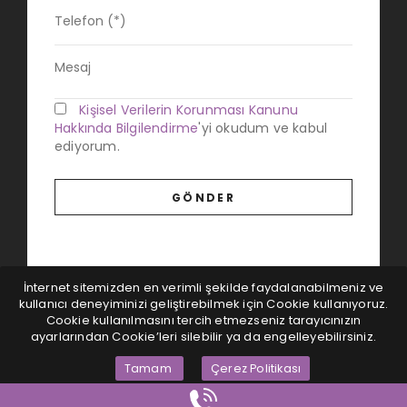
Kişisel Verilerin Korunması Kanunu
Hakkında Bilgilendirme
'yi okudum ve kabul
ediyorum.
İnternet sitemizden en verimli şekilde faydalanabilmeniz ve
kullanıcı deneyiminizi geliştirebilmek için Cookie kullanıyoruz.
Cookie kullanılmasını tercih etmezseniz tarayıcınızın
ayarlarından Cookie’leri silebilir ya da engelleyebilirsiniz.
Tamam
Çerez Politikası
Magna Dijital
© Tüm hakları saklıdır...