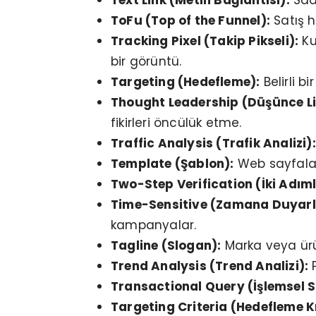
Text Link (Metin Bağlantısı):
Sade
ToFu (Top of the Funnel):
Satış h
Tracking Pixel (Takip Pikseli):
Ku
bir görüntü.
Targeting (Hedefleme):
Belirli b
Thought Leadership (Düşünce Lid
fikirleri öncülük etme.
Traffic Analysis (Trafik Analizi):
Template (Şablon):
Web sayfaları
Two-Step Verification (İki Adım
Time-Sensitive (Zamana Duyarlı
kampanyalar.
Tagline (Slogan):
Marka veya ürün
Trend Analysis (Trend Analizi):
P
Transactional Query (İşlemsel 
Targeting Criteria (Hedefleme Kr