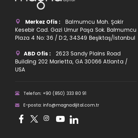
Merkez Ofis :
Balmumcu Mah. Şakir
Kesebir Cad. Gazi Umur Paşa Sok. Balmumcu
Plaza 4 No: 36 / D:2, 34349 Beşiktaş/İstanbul
ABD Ofis :
2623 Sandy Plains Road
Building 202 Marietta, GA 30066 Atlanta /
USA
Telefon: +90 (850) 333 80 91
E-posta: info@magnadijital.com.tr