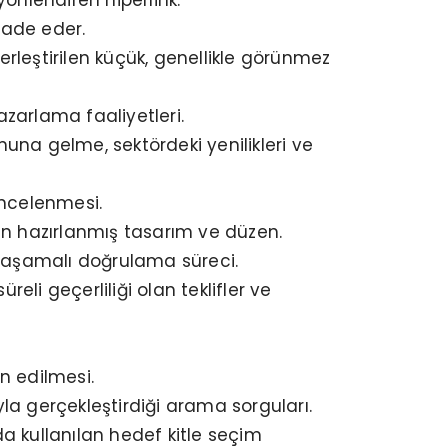
nlendiren hiperlink.
ifade eder.
yerleştirilen küçük, genellikle görünmez
azarlama faaliyetleri.
muna gelme, sektördeki yenilikleri ve
 incelenmesi.
den hazırlanmış tasarım ve düzen.
ki aşamalı doğrulama süreci.
üreli geçerliliği olan teklifler ve
n edilmesi.
yla gerçekleştirdiği arama sorguları.
kullanılan hedef kitle seçim