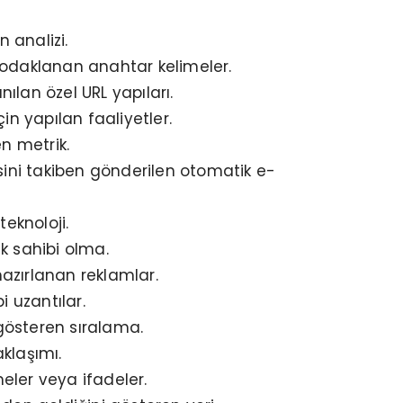
n analizi.
 odaklanan anahtar kelimeler.
ılan özel URL yapıları.
n yapılan faaliyetler.
en metrik.
mesini takiben gönderilen otomatik e-
eknoloji.
ık sahibi olma.
zırlanan reklamlar.
i uzantılar.
 gösteren sıralama.
klaşımı.
eler veya ifadeler.