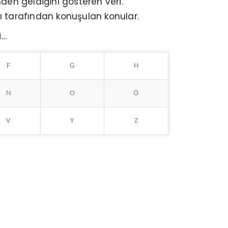
nden geldiğini gösteren veri.
ı tarafından konuşulan konular.
i…
F
G
H
N
O
Ö
V
Y
Z
PPC PAZARLAMA NEDIR?