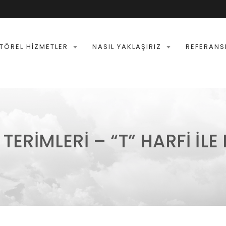
TÖREL HIZMETLER
NASIL YAKLAŞIRIZ
REFERANS
TERIMLERI – “T” HARFI İL