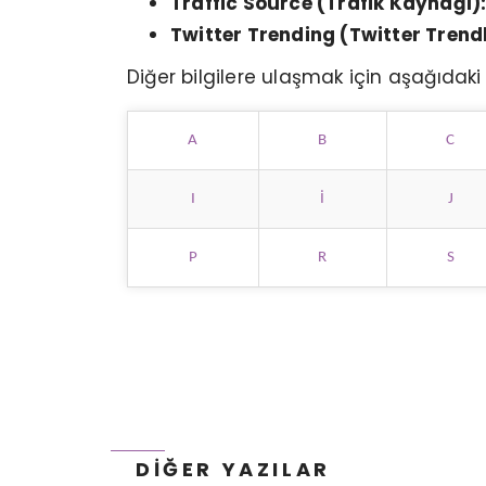
Traffic Source (Trafik Kaynağı)
Twitter Trending (Twitter Trendl
Diğer bilgilere ulaşmak için aşağıdaki 
A
B
C
I
İ
J
P
R
S
AI SEARCH ÇAĞINDA B2B TRAFIK
ÖLÇÜMÜ NASIL DEĞIŞIYOR?
DIĞER YAZILAR