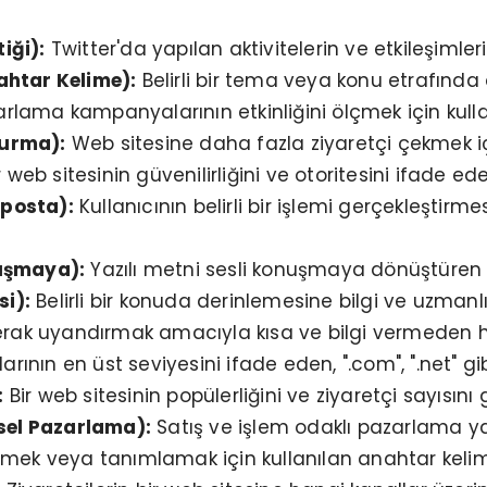
iği):
Twitter'da yapılan aktivitelerin ve etkileşimleri
htar Kelime):
Belirli bir tema veya konu etrafında
rlama kampanyalarının etkinliğini ölçmek için kullan
turma):
Web sitesine daha fazla ziyaretçi çekmek içi
r web sitesinin güvenilirliğini ve otoritesini ifade ed
-posta):
Kullanıcının belirli bir işlemi gerçekleştir
uşmaya):
Yazılı metni sesli konuşmaya dönüştüren t
si):
Belirli bir konuda derinlemesine bilgi ve uzmanl
rak uyandırmak amacıyla kısa ve bilgi vermeden ha
rının en üst seviyesini ifade eden, ".com", ".net" gib
:
Bir web sitesinin popülerliğini ve ziyaretçi sayısını
sel Pazarlama):
Satış ve işlem odaklı pazarlama ya
tmek veya tanımlamak için kullanılan anahtar kelim