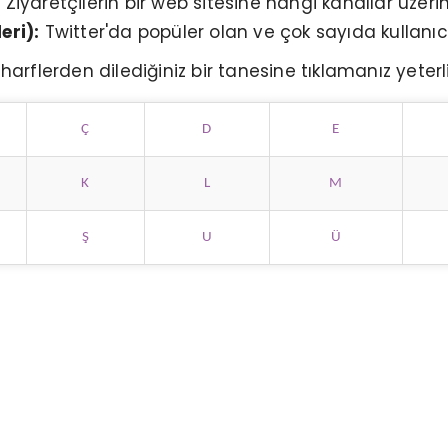
:
Ziyaretçilerin bir web sitesine hangi kanallar üzeri
eri):
Twitter'da popüler olan ve çok sayıda kullanıc
harflerden dilediğiniz bir tanesine tıklamanız yeterl
Ç
D
E
K
L
M
Ş
U
Ü
GOOGLE ANALYTICS 4 NEDIR?
ÖNE ÇIKAN ÖZELLIKLERI
NELERDIR?