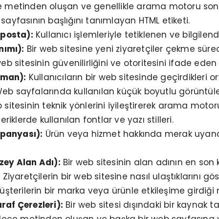
metinden oluşan ve genellikle arama motoru sonu
sayfasının başlığını tanımlayan HTML etiketi.
-posta):
Kullanıcı işlemleriyle tetiklenen ve bilgile
nımı):
Bir web sitesine yeni ziyaretçiler çekme sürec
eb sitesinin güvenilirliğini ve otoritesini ifade eden
aman):
Kullanıcıların bir web sitesinde geçirdikleri 
eb sayfalarında kullanılan küçük boyutlu görüntüle
sitesinin teknik yönlerini iyileştirerek arama moto
çeriklerde kullanılan fontlar ve yazı stilleri.
panyası):
Ürün veya hizmet hakkında merak uyandır
zey Alan Adı):
Bir web sitesinin alan adının en son k
:
Ziyaretçilerin bir web sitesine nasıl ulaştıklarını gös
şterilerin bir marka veya ürünle etkileşime girdiği 
af Çerezleri):
Bir web sitesi dışındaki bir kaynak t