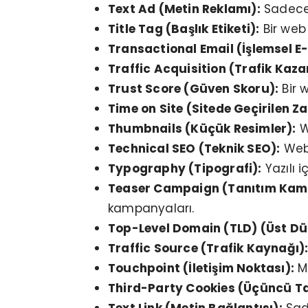
Text Ad (Metin Reklamı):
Sadece 
Title Tag (Başlık Etiketi):
Bir web 
Transactional Email (İşlemsel E
Traffic Acquisition (Trafik Kaza
Trust Score (Güven Skoru):
Bir w
Time on Site (Sitede Geçirilen Z
Thumbnails (Küçük Resimler):
W
Technical SEO (Teknik SEO):
Web 
Typography (Tipografi):
Yazılı i
Teaser Campaign (Tanıtım Kam
kampanyaları.
Top-Level Domain (TLD) (Üst Dü
Traffic Source (Trafik Kaynağı)
Touchpoint (İletişim Noktası):
Mü
Third-Party Cookies (Üçüncü Tar