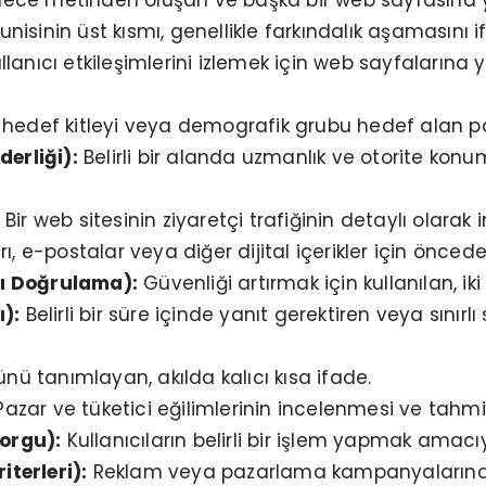
ce metinden oluşan ve başka bir web sayfasına yö
unisinin üst kısmı, genellikle farkındalık aşamasını 
llanıcı etkileşimlerini izlemek için web sayfalarına 
ir hedef kitleyi veya demografik grubu hedef alan p
erliği):
Belirli bir alanda uzmanlık ve otorite konu
Bir web sitesinin ziyaretçi trafiğinin detaylı olarak
, e-postalar veya diğer dijital içerikler için önce
lı Doğrulama):
Güvenliği artırmak için kullanılan, i
):
Belirli bir süre içinde yanıt gerektiren veya sınırlı s
ü tanımlayan, akılda kalıcı kısa ifade.
azar ve tüketici eğilimlerinin incelenmesi ve tahmi
Sorgu):
Kullanıcıların belirli bir işlem yapmak amacı
iterleri):
Reklam veya pazarlama kampanyalarında 