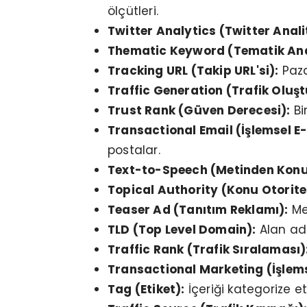
ölçütleri.
Twitter Analytics (Twitter Analit
Thematic Keyword (Tematik Ana
Tracking URL (Takip URL'si):
Paza
Traffic Generation (Trafik Oluş
Trust Rank (Güven Derecesi):
Bi
Transactional Email (İşlemsel E
postalar.
Text-to-Speech (Metinden Kon
Topical Authority (Konu Otorite
Teaser Ad (Tanıtım Reklamı):
Me
TLD (Top Level Domain):
Alan adla
Traffic Rank (Trafik Sıralaması)
Transactional Marketing (İşlem
Tag (Etiket):
İçeriği kategorize e