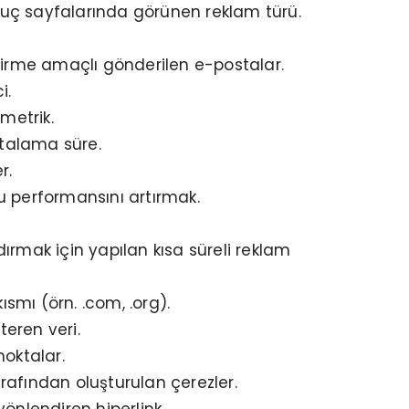
ç sayfalarında görünen reklam türü.
ndirme amaçlı gönderilen e-postalar.
i.
 metrik.
ortalama süre.
r.
ru performansını artırmak.
mak için yapılan kısa süreli reklam
ısmı (örn. .com, .org).
teren veri.
noktalar.
arafından oluşturulan çerezler.