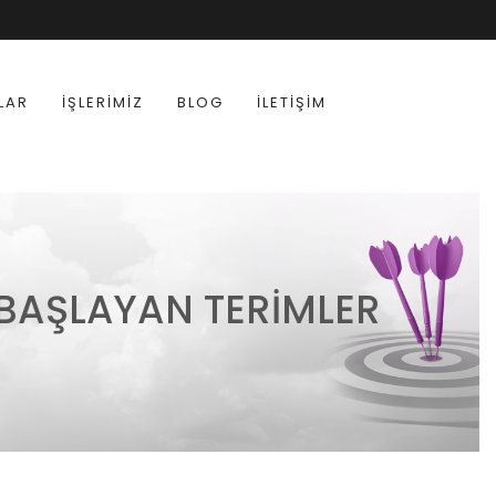
LAR
İŞLERIMIZ
BLOG
İLETIŞIM
E BAŞLAYAN TERIMLER