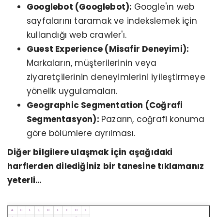
Googlebot (Googlebot):
Google'ın web
sayfalarını taramak ve indekslemek için
kullandığı web crawler'ı.
Guest Experience (Misafir Deneyimi):
Markaların, müşterilerinin veya
ziyaretçilerinin deneyimlerini iyileştirmeye
yönelik uygulamaları.
Geographic Segmentation (Coğrafi
Segmentasyon):
Pazarın, coğrafi konuma
göre bölümlere ayrılması.
Diğer bilgilere ulaşmak için aşağıdaki
harflerden dilediğiniz bir tanesine tıklamanız
yeterli…
A
B
C
Ç
D
E
F
H
I