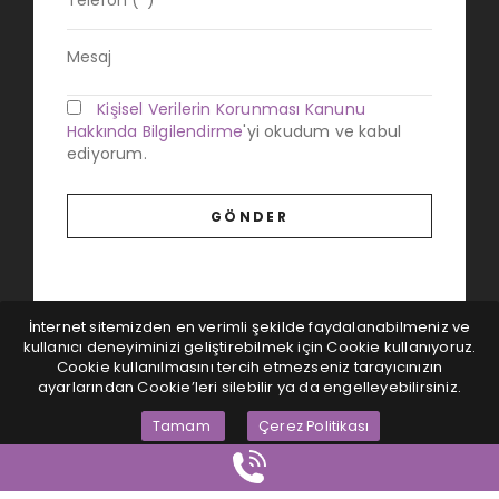
Kişisel Verilerin Korunması Kanunu
Hakkında Bilgilendirme
'yi okudum ve kabul
ediyorum.
İnternet sitemizden en verimli şekilde faydalanabilmeniz ve
kullanıcı deneyiminizi geliştirebilmek için Cookie kullanıyoruz.
Cookie kullanılmasını tercih etmezseniz tarayıcınızın
ayarlarından Cookie’leri silebilir ya da engelleyebilirsiniz.
Tamam
Çerez Politikası
Magna Dijital
© Tüm hakları saklıdır...