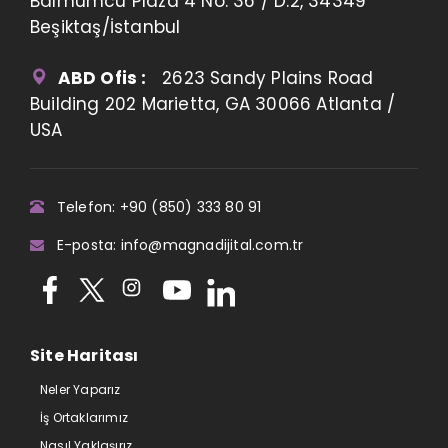
Balmumcu Plaza 4 No: 36 / D:2, 34349
Beşiktaş/İstanbul
ABD Ofis :
2623 Sandy Plains Road
Building 202 Marietta, GA 30066 Atlanta /
USA
Telefon: +90 (850) 333 80 91
E-posta: info@magnadijital.com.tr
Site Haritası
Neler Yaparız
İş Ortaklarımız
Nasıl Yaklaşırız