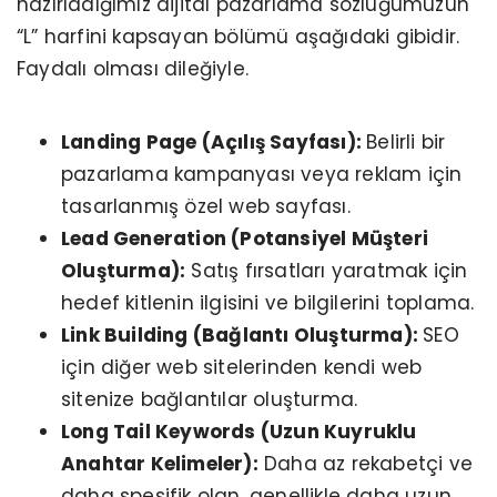
hazırladığımız dijital pazarlama sözlüğümüzün
“L” harfini kapsayan bölümü aşağıdaki gibidir.
Faydalı olması dileğiyle.
Landing Page (Açılış Sayfası):
Belirli bir
pazarlama kampanyası veya reklam için
tasarlanmış özel web sayfası.
Lead Generation (Potansiyel Müşteri
Oluşturma):
Satış fırsatları yaratmak için
hedef kitlenin ilgisini ve bilgilerini toplama.
Link Building (Bağlantı Oluşturma):
SEO
için diğer web sitelerinden kendi web
sitenize bağlantılar oluşturma.
Long Tail Keywords (Uzun Kuyruklu
Anahtar Kelimeler):
Daha az rekabetçi ve
daha spesifik olan, genellikle daha uzun