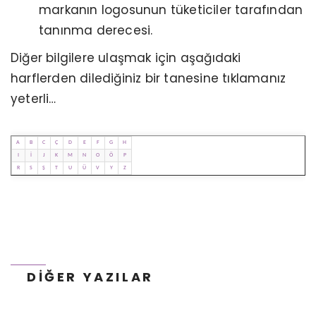
markanın logosunun tüketiciler tarafından
tanınma derecesi.
Diğer bilgilere ulaşmak için aşağıdaki
harflerden dilediğiniz bir tanesine tıklamanız
yeterli…
A
B
C
Ç
D
E
F
G
H
I
İ
J
K
M
N
O
Ö
P
SEO UYUMLU WEB SITESI NASIL OLMALI?
R
S
Ş
T
U
Ü
V
Y
Z
TEKNIK VE İÇERIK REHBERI
DIĞER YAZILAR