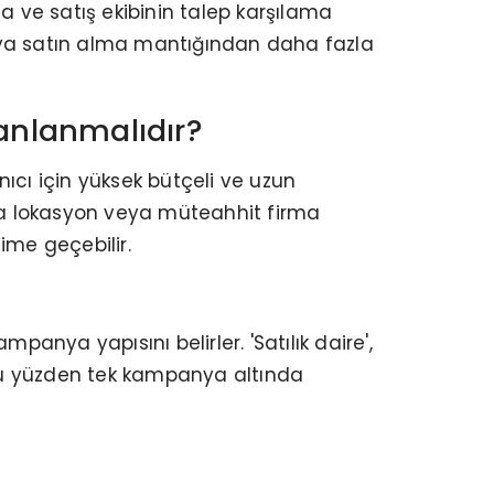
 ve satış ekibinin talep karşılama
edya satın alma mantığından daha fazla
anlanmalıdır?
ıcı için yüksek bütçeli ve uzun
le'da lokasyon veya müteahhit firma
şime geçebilir.
anya yapısını belirler. 'Satılık daire',
z; bu yüzden tek kampanya altında