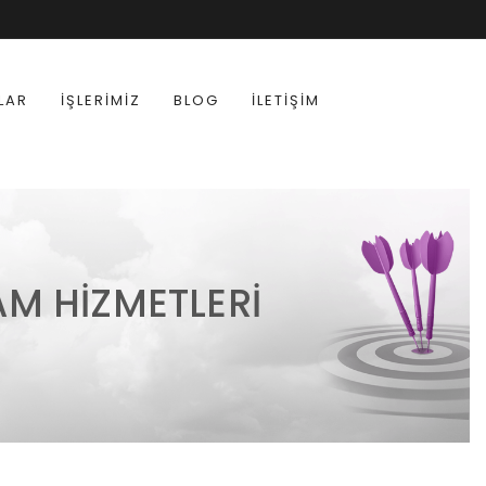
LAR
İŞLERIMIZ
BLOG
İLETIŞIM
M HIZMETLERI