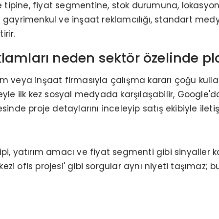
ipine, fiyat segmentine, stok durumuna, lokasyona
le gayrimenkul ve inşaat reklamcılığı, standart m
rir.
lamları neden sektör özelinde pl
m veya inşaat firmasıyla çalışma kararı çoğu kullan
projeyle ilk kez sosyal medyada karşılaşabilir, Goog
inde proje detaylarını inceleyip satış ekibiyle ileti
i
i, yatırım amacı ve fiyat segmenti gibi sinyaller kamp
erkezi ofis projesi' gibi sorgular aynı niyeti taşıma