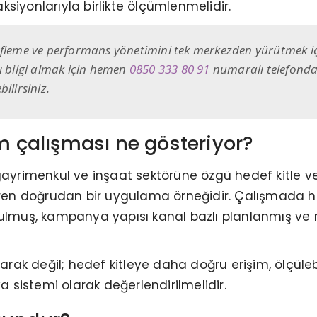
siyonlarıyla birlikte ölçümlenmelidir.
efleme ve performans yönetimini tek merkezden yürütmek i
ı bilgi almak için hemen
0850 333 80 91
numaralı telefondan
ilirsiniz.
am çalışması ne gösteriyor?
gayrimenkul ve inşaat sektörüne özgü hedef kitle 
eren doğrudan bir uygulama örneğidir. Çalışmada he
rulmuş, kampanya yapısı kanal bazlı planlanmış ve 
larak değil; hedef kitleye daha doğru erişim, ölçüleb
sistemi olarak değerlendirilmelidir.