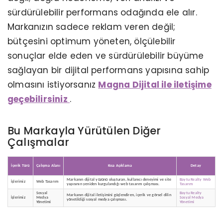
sürdürülebilir performans odağında ele alır. ​​​​​
Markanızın sadece reklam veren değil;
bütçesini optimum yöneten, ölçülebilir
sonuçlar elde eden ve sürdürülebilir büyüme
sağlayan bir dijital performans yapısına sahip
olmasını istiyorsanız
Magna Dijital ile iletişime
geçebilirsiniz
.
Bu Markayla Yürütülen Diğer
Çalışmalar
KERVAN GIDA - TANITIM ANIMASYON
İçerik Türü
Çalışma Alanı
Kısa Açıklama
Detay
Markanın dijital yüzünü oluşturan, kullanıcı deneyimi ve site
Baytu Realty Web
İşlerimiz
Web Tasarım
yapısının yeniden kurgulandığı web tasarım çalışması.
Tasarım
Sosyal
Baytu Realty
Markanın dijital iletişimini güçlendiren, içerik ve görsel dilin
İşlerimiz
Medya
Sosyal Medya
yönetildiği sosyal medya çalışması.
Yönetimi
Yönetimi