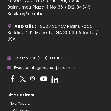
Kesebir Cad. Gazi Umur Paşa Sok.
Balmumcu Plaza 4 No: 36 / D:2, 34349
Beşiktaş/İstanbul
ABD Ofis :
2623 Sandy Plains Road
Building 202 Marietta, GA 30066 Atlanta /
USA
Telefon: +90 (850) 333 80 91
E-posta: info@magnadijital.com.tr
Site Haritası
Neler Yaparız
İş Ortaklarımız