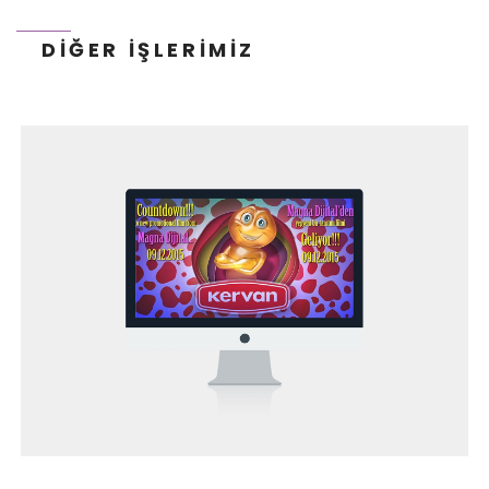
DIĞER İŞLERIMIZ
NN HAYAT VE EMEKLILIK - WEB PROJESI