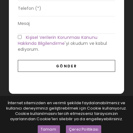
Kişisel Verilerin Korunması Kanunu
Hakkında Bilgilendirme
'yi okudum ve kabul
ediyorum.
İnternet sitemizden en verimli şekilde faydalanabilmeniz ve
kullanıcı deneyiminizi geliştirebilmek için Cookie kullanıyoruz.
Cookie kullanılmasını tercih etmezseniz tarayıcınızın
ayarlarından Cookie’leri silebilir ya da engelleyebilirsiniz.
Tamam
Çerez Politikası
Magna Dijital
© Tüm hakları saklıdır...