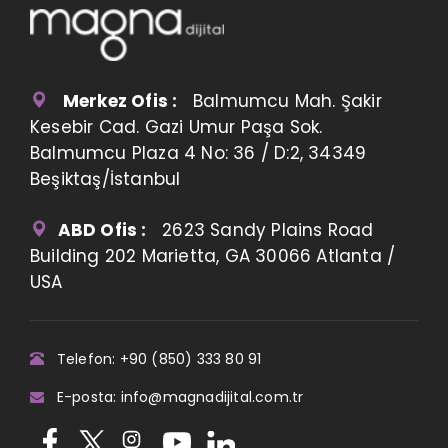
Merkez Ofis :
Balmumcu Mah. Şakir
Kesebir Cad. Gazi Umur Paşa Sok.
Balmumcu Plaza 4 No: 36 / D:2, 34349
Beşiktaş/İstanbul
ABD Ofis :
2623 Sandy Plains Road
Building 202 Marietta, GA 30066 Atlanta /
USA
Telefon: +90 (850) 333 80 91
E-posta: info@magnadijital.com.tr