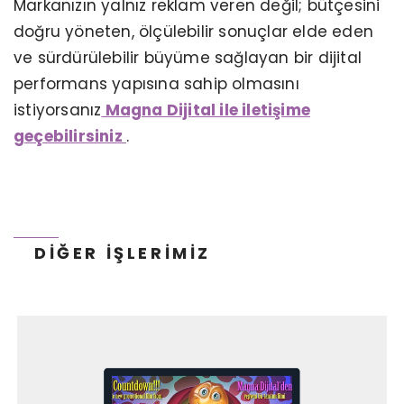
Markanızın yalnız reklam veren değil; bütçesini
doğru yöneten, ölçülebilir sonuçlar elde eden
ve sürdürülebilir büyüme sağlayan bir dijital
KERVAN GIDA - TANITIM ANIMASYON
performans yapısına sahip olmasını
istiyorsanız​​​​​​​
Magna Dijital ile iletişime
geçebilirsiniz
.
DIĞER İŞLERIMIZ
NN HAYAT VE EMEKLILIK - WEB PROJESI