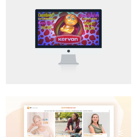
NN HAYAT VE EMEKLILIK - WEB PROJESI
BEYBİ – WEB TASARIM