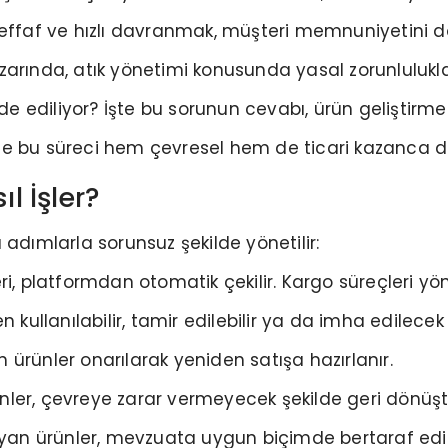
effaf ve hızlı davranmak, müşteri memnuniyetini do
arında, atık yönetimi konusunda yasal zorunluluklar
de ediliyor? İşte bu sorunun cevabı, ürün geliştirme s
riyle bu süreci hem çevresel hem de ticari kazanca 
ıl İşler?
şu adımlarla sorunsuz şekilde yönetilir:
, platformdan otomatik çekilir. Kargo süreçleri yöne
kullanılabilir, tamir edilebilir ya da imha edilecek şe
ürünler onarılarak yeniden satışa hazırlanır.
ler, çevreye zarar vermeyecek şekilde geri dönüştü
n ürünler, mevzuata uygun biçimde bertaraf edili