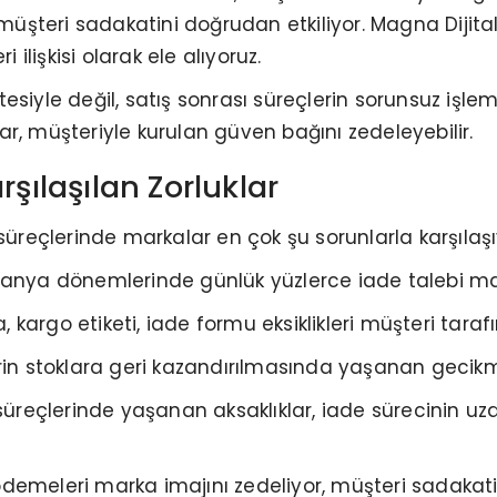
 müşteri sadakatini doğrudan etkiliyor. Magna Dijital
 ilişkisi olarak ele alıyoruz.
siyle değil, satış sonrası süreçlerin sorunsuz işleme
r, müşteriyle kurulan güven bağını zedeleyebilir.
rşılaşılan Zorluklar
eçlerinde markalar en çok şu sorunlarla karşılaşı
panya dönemlerinde günlük yüzlerce iade talebi ma
a, kargo etiketi, iade formu eksiklikleri müşteri tar
rin stoklara geri kazandırılmasında yaşanan gecikm
 süreçlerinde yaşanan aksaklıklar, iade sürecinin u
emeleri marka imajını zedeliyor, müşteri sadakatin