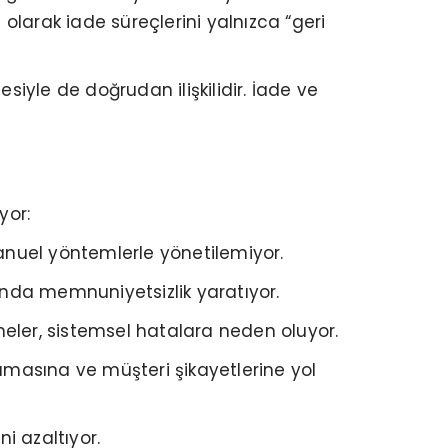
 olarak iade süreçlerini yalnızca “geri
siyle de doğrudan ilişkilidir. İade ve
yor:
nuel yöntemlerle yönetilemiyor.
afında memnuniyetsizlik yaratıyor.
eler, sistemsel hatalara neden oluyor.
zamasına ve müşteri şikayetlerine yol
i azaltıyor.