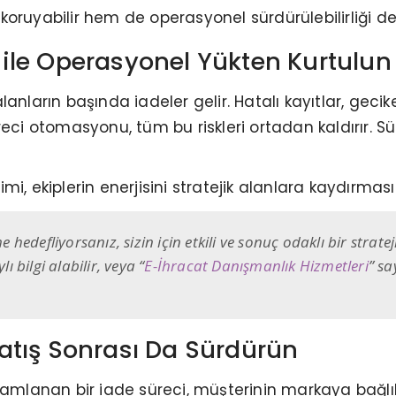
ruyabilir hem de operasyonel sürdürülebilirliği dest
ile Operasyonel Yükten Kurtulun
nların başında iadeler gelir. Hatalı kayıtlar, geciken
reci otomasyonu, tüm bu riskleri ortadan kaldırır. S
i, ekiplerin enerjisini stratejik alanlara kaydırması
edefliyorsanız, sizin için etkili ve sonuç odaklı bir strate
bilgi alabilir, veya “
E-İhracat Danışmanlık Hizmetleri
” sa
atış Sonrası Da Sürdürün
anan bir iade süreci, müşterinin markaya bağlılığı