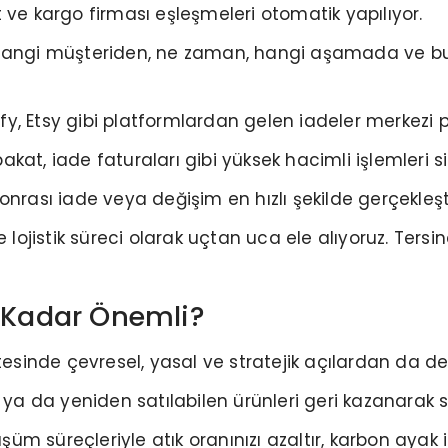
 ve kargo firması eşleşmeleri otomatik yapılıyor.
hangi müşteriden, ne zaman, hangi aşamada ve bunu
 Etsy gibi platformlardan gelen iadeler merkezi pan
at, iade faturaları gibi yüksek hacimli işlemleri si
nrası iade veya değişim en hızlı şekilde gerçekleştir
 lojistik süreci olarak uçtan uca ele alıyoruz. Tersi
u Kadar Önemli?
tesinde çevresel, yasal ve stratejik açılardan da değ
 ya da yeniden satılabilen ürünleri geri kazanarak s
şüm süreçleriyle atık oranınızı azaltır, karbon ayak iz