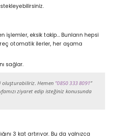
ekleyebilirsiniz.
 işlemler, eksik takip... Bunların hepsi
üreç otomatik ilerler, her aşama
nı sağlar.
ji oluşturabiliriz. Hemen
”
0850 333 8091
”
yfamızı ziyaret edip isteğiniz konusunda
nı 3 kat artırıyor. Bu da yalnızca