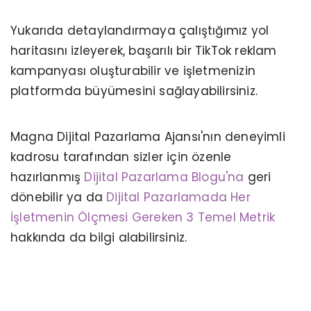
Yukarıda detaylandırmaya çalıştığımız yol
haritasını izleyerek, başarılı bir TikTok reklam
kampanyası oluşturabilir ve işletmenizin
platformda büyümesini sağlayabilirsiniz.
Magna Dijital Pazarlama Ajansı'nın deneyimli
kadrosu tarafından sizler için özenle
hazırlanmış
Dijital Pazarlama Blogu'na
geri
dönebilir ya da
Dijital Pazarlamada Her
SAĞLIK TURIZMINDE PAZARLAMA
İşletmenin Ölçmesi Gereken 3 Temel Metrik
STRATEJILERI: YENI BAŞLAYANLAR İÇIN
TEMEL REHBER
hakkında da bilgi alabilirsiniz.