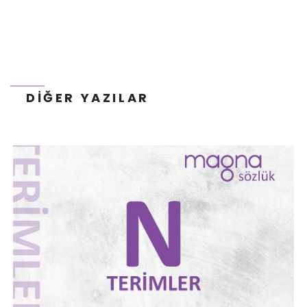
HARFI İLE BAŞLAYAN TERIMLER
DIĞER YAZILAR
YAPISAL VERI İŞARETLEME NEDIR? GEO
AÇISINDAN ÖNEMI NEDIR?