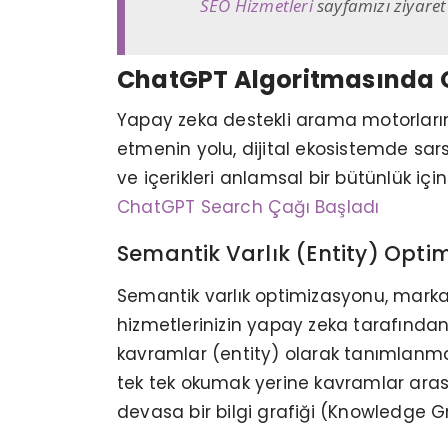
SEO Hizmetleri
sayfamızı ziyaret e
ChatGPT Algoritmasında O
Yapay zeka destekli arama motorlarınd
etmenin yolu, dijital ekosistemde sar
ve içerikleri anlamsal bir bütünlük i
ChatGPT Search Çağı Başladı
Semantik Varlık (Entity) Opti
Semantik varlık optimizasyonu, markan
hizmetlerinizin yapay zeka tarafından bi
kavramlar (entity) olarak tanımlanmas
tek tek okumak yerine kavramlar arası i
devasa bir bilgi grafiği (Knowledge G