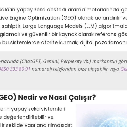
kaların yapay zeka destekli arama motorlarında g
erative Engine Optimization (GEO) olarak adlandırılı
sahiptir. Large Language Models (LLM) algoritmaları
algılamalı ve güvenilir bir kaynak olarak referans g
bu sistemlerde otorite kurmak, dijital pazarlamanın
rlarında (ChatGPT, Gemini, Perplexity vb.) markanızın gö
0850 333 80 91
numaralı telefondan bize ulaşabilir veya
Ge
O) Nedir ve Nasıl Çalışır?
erin yapay zeka sistemleri
 değerlendirilebilir ve
r şekilde yapılandırılmasıdır;