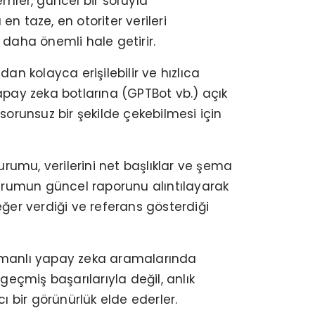
emler, güncel bir soruyla
n taze, en otoriter verileri
 daha önemli hale getirir.
n kolayca erişilebilir ve hızlıca
 yapay zeka botlarına (GPTBot vb.) açık
sorunsuz bir şekilde çekebilmesi için
urumu, verilerini net başlıklar ve şema
urumun güncel raporunu alıntılayarak
değer verdiği ve referans gösterdiği
k zamanlı yapay zeka aramalarında
eçmiş başarılarıyla değil, anlık
ı bir görünürlük elde ederler.