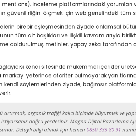
 mentions), inceleme platformlarındaki yorumları ve
n güvenilirliğini ölçmek için web genelindeki tüm sin
elimelerin birebir eşleşmesinden ziyade anlamsal büt
onunun tüm alt başlıkları ve ilişkili kavramlarıyla bir
lime doldurulmuş metinler, yapay zeka tarafından 
 sağlayıcısı kendi sitesinde mükemmel içerikler ürets
u markayı yeterince otoriter bulmayarak yanıtların
arın kendi söylemlerinden ziyade, bağımsız platforml
erir.
ü artırmak, organik trafiği kalıcı biçimde büyütmek ve yap
stiyorsanız doğru yerdesiniz. Magna Dijital Pazarlama Ajans
sunar. Detaylı bilgi almak için hemen
0850 333 80 91
numara