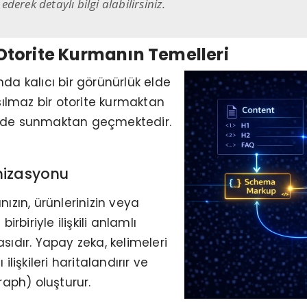
derek detaylı bilgi alabilirsiniz.
torite Kurmanın Temelleri
a kalıcı bir görünürlük elde
sılmaz bir otorite kurmaktan
çinde sunmaktan geçmektedir.
mizasyonu
ızın, ürünlerinizin veya
rbiriyle ilişkili anlamlı
ıdır. Yapay zeka, kelimeleri
lişkileri haritalandırır ve
raph) oluşturur.