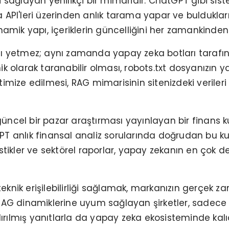
 sağlayan yenilikçi bir mimaridir. ChatGPT gibi sist
API'leri üzerinden anlık tarama yapar ve buldukları e
namik yapı, içeriklerin güncelliğini her zamankinden
ı yetmez; aynı zamanda yapay zeka botları tarafında
eknik olarak taranabilir olması, robots.txt dosyanızın
imize edilmesi, RAG mimarisinin sitenizdeki verileri 
 güncel bir pazar araştırması yayınlayan bir finans k
PT anlık finansal analiz sorularında doğrudan bu k
tatistikler ve sektörel raporlar, yapay zekanın en çok 
e teknik erişilebilirliği sağlamak, markanızın gerçe
RAG dinamiklerine uyum sağlayan şirketler, sadece g
dırılmış yanıtlarla da yapay zeka ekosisteminde kalıc