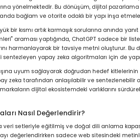
ına yönelmektedir. Bu dönüşüm, dijital pazarlama 
anda bağlam ve otorite odaklı bir yapı inşa etmeler
büyük bir kısmı artık karmaşık sorularına anında yanı
leri" araması yaptığında, ChatGPT sadece bir liste 
larını harmanlayarak bir tavsiye metni oluşturur. Bu 
yi sentezleyen yapay zeka algoritmaları için de yapıl
şına uyum sağlayarak doğrudan hedef kitlelerinin kar
pay zeka tarafından anlaşılabilir ve sentezlenebilir
, markaların dijital ekosistemdeki varlıklarını sürdür
aları Nasıl Değerlendirir?
eri setleriyle eğitilmiş ve doğal dili anlama kapa
rkayı değerlendirirken sadece web sitesindeki meti