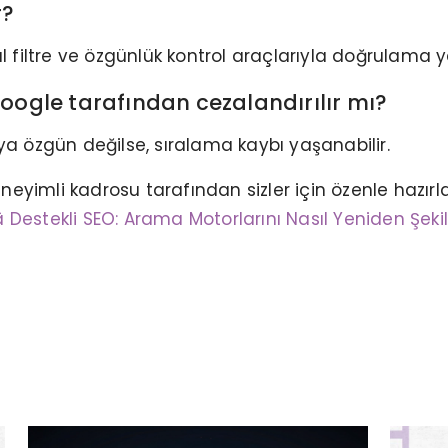
r?
al filtre ve özgünlük kontrol araçlarıyla doğrulama y
Google tarafından cezalandırılır mı?
eya özgün değilse, sıralama kaybı yaşanabilir.
neyimli kadrosu tarafından sizler için özenle hazır
DIJ
GOOGLE HARITALARDA ÜST
SIRALARA ÇIKMAK
Destekli SEO: Arama Motorlarını Nasıl Yeniden Şekil