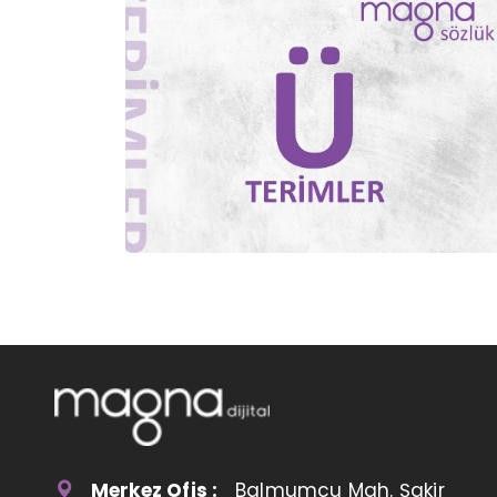
Merkez Ofis :
Balmumcu Mah. Şakir