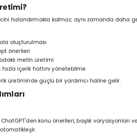
retimi?
ecini hızlandırmakla kalmaz; aynı zamanda daha geni
ızla oluşturulması
ept önerileri
odaklı metin üretimi
n fazla içerik hattını yönetebilme
ik üretiminde güçlü bir yardımcı haline gelir.
dımları
n, ChatGPT'den konu önerileri, başlık varyasyonları ve 
otomatikleşir.