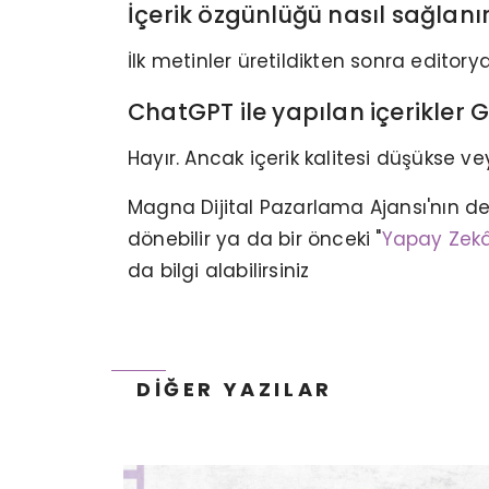
İçerik özgünlüğü nasıl sağlanı
İlk metinler üretildikten sonra editory
ChatGPT ile yapılan içerikler 
Hayır. Ancak içerik kalitesi düşükse v
Magna Dijital Pazarlama Ajansı'nın de
DIJITAL PAZARLAMA TERIMLERI –
“Ü” HARFI İLE BAŞLAYAN
dönebilir ya da bir önceki "
Yapay Zekâ 
TERIMLER
da bilgi alabilirsiniz
DIĞER YAZILAR