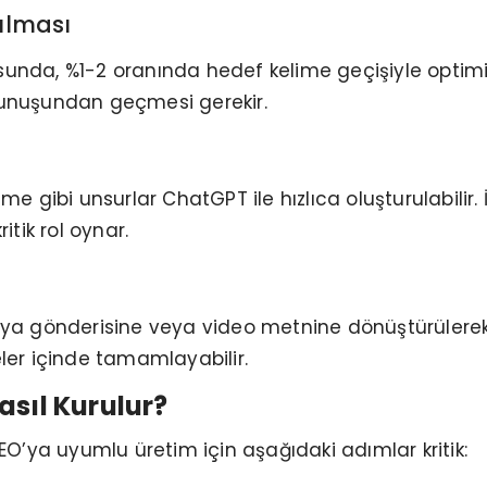
rulması
unda, %1-2 oranında hedef kelime geçişiyle optimize
okunuşundan geçmesi gerekir.
me gibi unsurlar ChatGPT ile hızlıca oluşturulabilir. 
itik rol oynar.
ya gönderisine veya video metnine dönüştürülerek çokl
er içinde tamamlayabilir.
asıl Kurulur?
SEO’ya uyumlu üretim için aşağıdaki adımlar kritik: