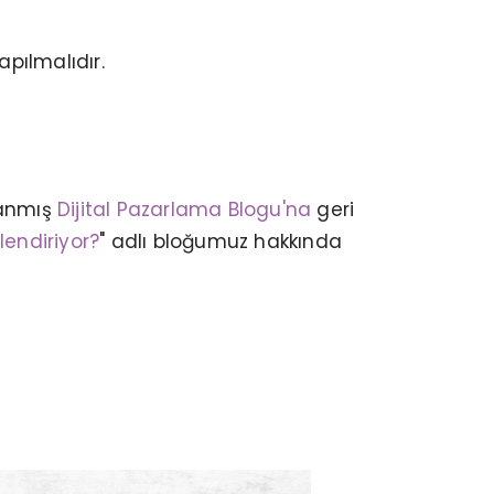
apılmalıdır.
lanmış
Dijital Pazarlama Blogu'na
geri
ITAL PAZARLAMA TERIMLERI –
“D” HARFI İLE BAŞLAYAN
lendiriyor?
" adlı bloğumuz hakkında
TERIMLER