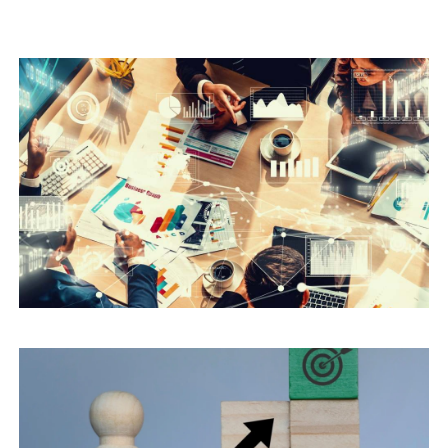
SAĞLIK TURIZMI İÇIN REKLAM AJANSI
SEÇIMI: BAŞARIYA GIDEN YOL
PINTEREST NEDIR? PINTEREST NASIL
ÇALIŞIR? PINTEREST REKLAMLARI NASIL
FAYDA SAĞLAR?