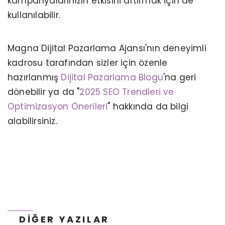
kampanyalarınızın etkisini artırmak için de
kullanılabilir.
Magna Dijital Pazarlama Ajansı'nın deneyimli
kadrosu tarafından sizler için özenle
hazırlanmış
Dijital Pazarlama Blogu
'na geri
dönebilir ya da "
2025 SEO Trendleri ve
Optimizasyon Önerileri
" hakkında da bilgi
alabilirsiniz.
İÇERIK PAZARLAMA AJANSI SEÇERKEN
NELERE DIKKAT ETMELISINIZ?
DIĞER YAZILAR