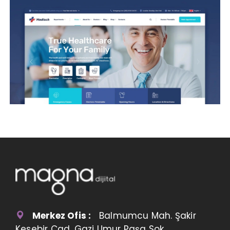
Merkez Ofis :
Balmumcu Mah. Şakir
Kesebir Cad. Gazi Umur Paşa Sok.