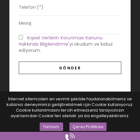
Kişisel Verilerin Korunması Kanunu
Hakkında Bilgilendirme
'yi okudum ve kabul
ediyorum.
İnternet sitemizden en verimli şekilde faydalanabilmeniz ve
kullanıcı deneyiminizi geliştirebilmek için Cookie kullanıyoruz.
Cookie kullanılmasını tercih etmezseniz tarayıcınızın
ayarlarından Cookie’leri silebilir ya da engelleyebilirsiniz.
Tamam
Çerez Politikası
Magna Dijital
© Tüm hakları saklıdır...