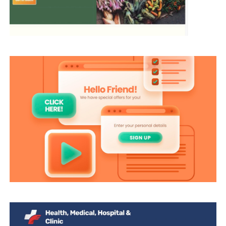
SAĞLIK TURIZMI HIZMETLERINIZ IÇIN
ETKILI WEB SITESI TASARIM VE
OPTIMIZASYONU