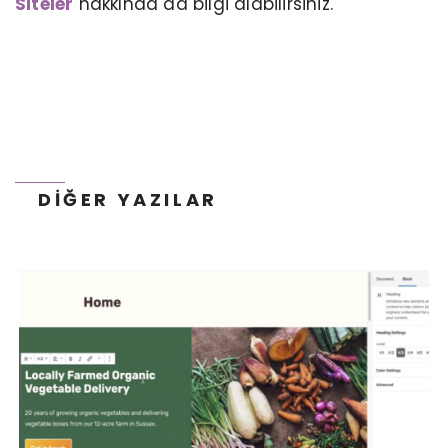
Siteler
hakkında da bilgi alabilirsiniz.
İÇERIK YÖNETIM SISTEMI NEDIR?
DIĞER YAZILAR
POP-UP NEDIR? NEDEN KULLANILIR?