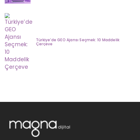
Türkiye’de GEO Ajansı Seçmek: 10 Maddelik
Çerçeve