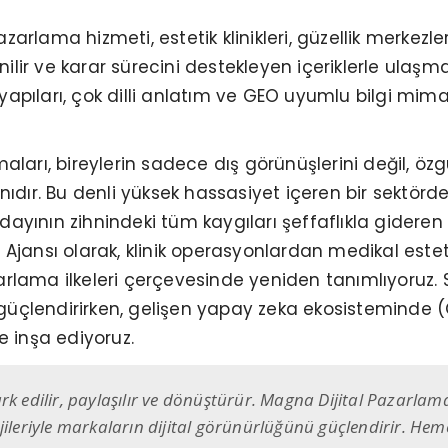
azarlama hizmeti, estetik klinikleri, güzellik merkezle
ir ve karar sürecini destekleyen içeriklerle ulaşm
 yapıları, çok dilli anlatım ve GEO uyumlu bilgi mimar
aları, bireylerin sadece dış görünüşlerini değil, ö
ıdır. Bu denli yüksek hassasiyet içeren bir sektörde 
yının zihnindeki tüm kaygıları şeffaflıkla gideren d
Ajansı olarak, klinik operasyonlardan medikal esteti
lama ilkeleri çerçevesinde yeniden tanımlıyoruz. Str
çlendirirken, gelişen yapay zeka ekosisteminde (GE
e inşa ediyoruz.
rk edilir, paylaşılır ve dönüştürür. Magna Dijital Pazarla
jileriyle markaların dijital görünürlüğünü güçlendirir. He