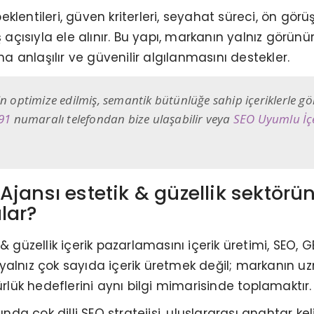
a beklentileri, güven kriterleri, seyahat süreci, ön g
 açısıyla ele alınır. Bu yapı, markanın yalnız görünür
anlaşılır ve güvenilir algılanmasını destekler.
in optimize edilmiş, semantik bütünlüğe sahip içeriklerle 
91
numaralı telefondan bize ulaşabilir veya
SEO Uyumlu İçe
jansı estetik & güzellik sektörüne
lar?
 & güzellik içerik pazarlamasını içerik üretimi, SEO
aç yalnız çok sayıda içerik üretmek değil; markanın 
ürlük hedeflerini aynı bilgi mimarisinde toplamaktır.
ında çok dilli SEO stratejisi, uluslararası anahtar ke