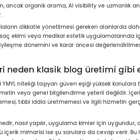
n, ancak organik arama, AI visibility ve uzmanlık 
.
iaların dikkatle yönetilmesi gereken alanlarda dah
 saç ekimi veya medikal estetik uygulamalarında i
leri, iyileşme dönemini ve karar öncesi değerlendiril
leri neden klasik blog üretimi gib
kleri YMYL niteliği taşıyan güven eşiği yüksek konular
etin veya genel bilgilendirme yeterli değildir. İçer
memesi, tıbbi iddia üretmemesi ve ilgili hizmetin g
ir, nasıl yapılır, uygulama kimler için uygundur, ava
 içerik mimarisi ise şu sorulara da cevap verir: Bu i