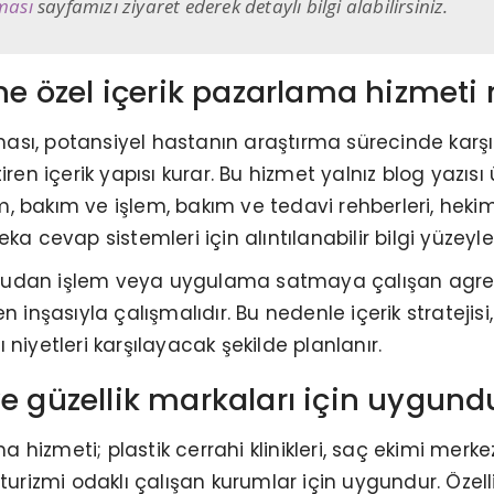
ması
sayfamızı ziyaret ederek detaylı bilgi alabilirsiniz.
üne özel içerik pazarlama hizmeti 
aması, potansiyel hastanın araştırma sürecinde karşıla
ren içerik yapısı kurar. Bu hizmet yalnız blog yazısı
 bakım ve işlem, bakım ve tedavi rehberleri, hekim/
zeka cevap sistemleri için alıntılanabilir bilgi yüzeyle
doğrudan işlem veya uygulama satmaya çalışan agresi
 inşasıyla çalışmalıdır. Bu nedenle içerik stratejisi
niyetleri karşılayacak şekilde planlanır.
e güzellik markaları için uygund
a hizmeti; plastik cerrahi klinikleri, saç ekimi merkez
lık turizmi odaklı çalışan kurumlar için uygundur. Öze