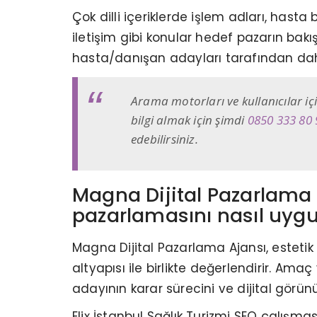
Çok dilli içeriklerde işlem adları, hast
iletişim gibi konular hedef pazarın bakış
hasta/danışan adayları tarafından daha 
Arama motorları ve kullanıcılar iç
bilgi almak için şimdi
0850 333 80 
edebilirsiniz.
Magna Dijital Pazarlama A
pazarlamasını nasıl uygu
Magna Dijital Pazarlama Ajansı, estetik
altyapısı ile birlikte değerlendirir. Am
adayının karar sürecini ve dijital görün
Elix İstanbul Sağlık Turizmi SEO çalışmas