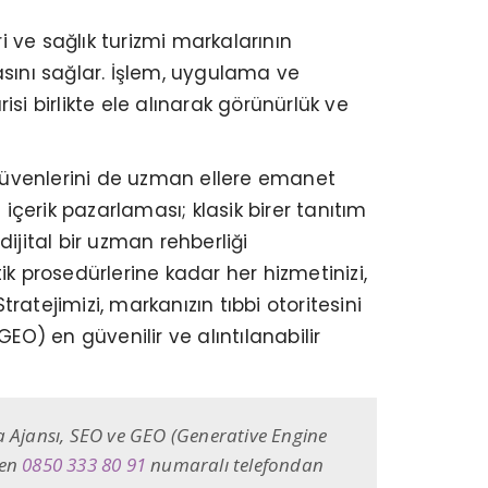
ri ve sağlık turizmi markalarının
asını sağlar. İşlem, uygulama ve
isi birlikte ele alınarak görünürlük ve
zgüvenlerini de uzman ellere emanet
içerik pazarlaması; klasik birer tanıtım
ijital bir uzman rehberliği
k prosedürlerine kadar her hizmetinizi,
atejimizi, markanızın tıbbi otoritesini
O) en güvenilir ve alıntılanabilir
ma Ajansı, SEO ve GEO (Generative Engine
men
0850 333 80 91
numaralı telefondan