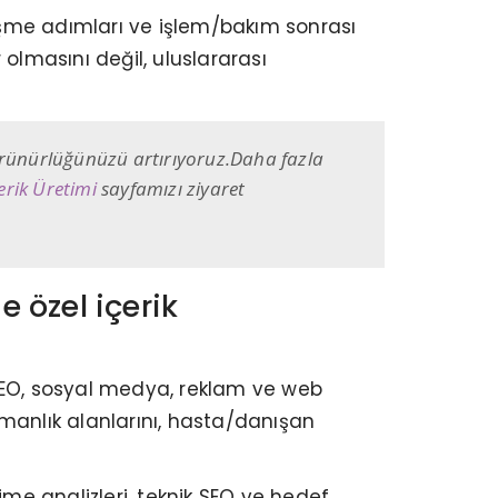
örüşme adımları ve işlem/bakım sonrası
 olmasını değil, uluslararası
görünürlüğünüzü artırıyoruz.Daha fazla
rik Üretimi
sayfamızı ziyaret
 özel içerik
, GEO, sosyal medya, reklam ve web
uzmanlık alanlarını, hasta/danışan
lime analizleri, teknik SEO ve hedef