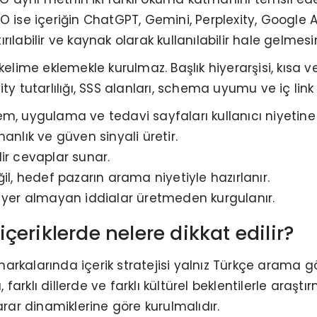
O ise içeriğin ChatGPT, Gemini, Perplexity, Google
tırılabilir ve kaynak olarak kullanılabilir hale gelmes
kelime eklemekle kurulmaz. Başlık hiyerarşisi, kısa 
y tutarlılığı, SSS alanları, schema uyumu ve iç link m
, uygulama ve tedavi sayfaları kullanıcı niyetine gö
zmanlık ve güven sinyali üretir.
ilir cevaplar sunar.
değil, hedef pazarın arama niyetiyle hazırlanır.
e yer almayan iddialar üretmeden kurgulanır.
 içeriklerde nelere dikkat edilir?
 markalarında içerik stratejisi yalnız Türkçe arama g
rklı dillerde ve farklı kültürel beklentilerle araştı
arar dinamiklerine göre kurulmalıdır.