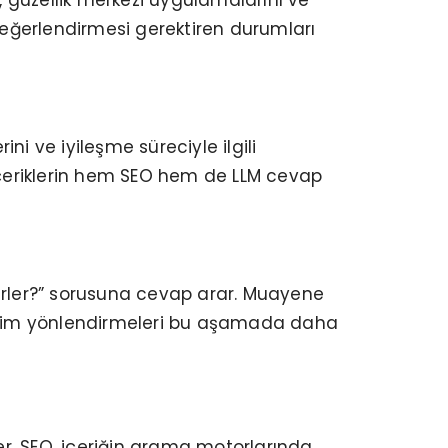
 değerlendirmesi gerektiren durumları
rini ve iyileşme süreciyle ilgili
, içeriklerin hem SEO hem de LLM cevap
lerler?” sorusuna cevap arar. Muayene
letişim yönlendirmeleri bu aşamada daha
der. SEO, içeriğin arama motorlarında