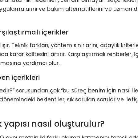
i uygulamalarını ve bakım alternatiflerini ve uzman
laştırmalı içerikler
r. Teknik farkları, yöntem sınırlarını, adaylık kriterle
a karar kalitesini artırır. Karşılaştırmalı rehberler
ılmasına yardımcı olur.
n içerikleri
edir?” sorusundan çok “bu süreç benim için nasıl i
me dönemindeki beklentiler, sık sorulan sorular ve i
yapısı nasıl oluşturulur?
GEO aynı metnin iki farklı okuma katmanını temsil e