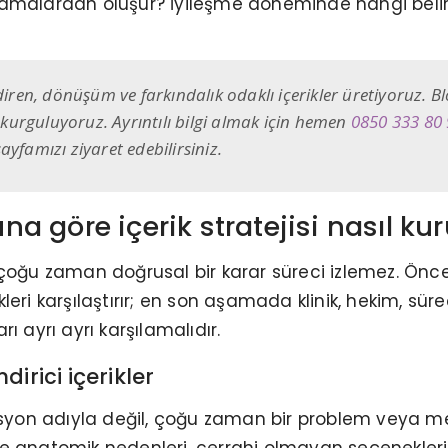
şamalardan oluşur? İyileşme döneminde hangi belirs
ndiren, dönüşüm ve farkındalık odaklı içerikler üretiyoruz. 
k kurguluyoruz. Ayrıntılı bilgi almak için hemen
0850 333 80 
sayfamızı ziyaret edebilirsiniz.
 göre içerik stratejisi nasıl kur
 çoğu zaman doğrusal bir karar süreci izlemez. Önc
ri karşılaştırır; en son aşamada klinik, hekim, süreç
arı ayrı ayrı karşılamalıdır.
irici içerikler
on adıyla değil, çoğu zaman bir problem veya mer
e anatomik nedenleri, cerrahi olmayan seçenekleri,