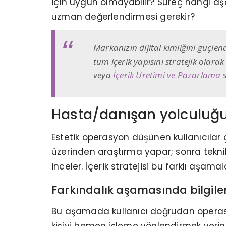
için uygun olmayabilir? Süreç hangi a
uzman değerlendirmesi gerekir?
Markanızın dijital kimliğini güçle
tüm içerik yapısını stratejik olara
veya
İçerik Üretimi ve Pazarlama
Hasta/danışan yolculuğuna
Estetik operasyon düşünen kullanıcılar
üzerinden araştırma yapar; sonra teknikle
inceler. İçerik stratejisi bu farklı aşamal
Farkındalık aşamasında bilgilend
Bu aşamada kullanıcı doğrudan operasy
kişiyi hemen işleme yönlendirmek yerin