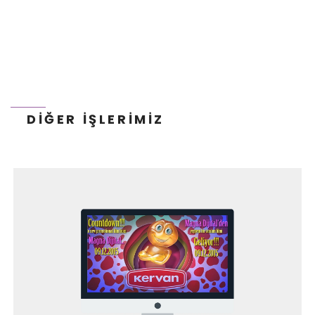
DIĞER İŞLERIMIZ
NN HAYAT VE EMEKLILIK - WEB PROJESI