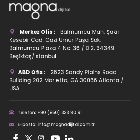
Merkez Ofis :
Balmumcu Mah. Şakir
Kesebir Cad. Gazi Umur Paşa Sok.
Balmumcu Plaza 4 No: 36 / D:2, 34349
Beşiktaş/İstanbul
ABD Ofis :
2623 Sandy Plains Road
Building 202 Marietta, GA 30066 Atlanta /
USA
Telefon: +90 (850) 333 80 91
E-posta: info@magnadijital.com.tr