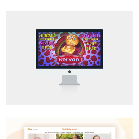
NN HAYAT VE EMEKLILIK - WEB PROJESI