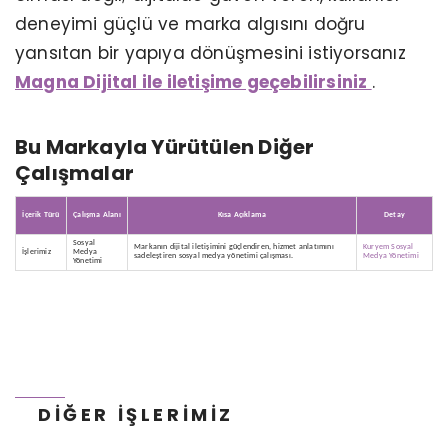
deneyimi güçlü ve marka algısını doğru
yansıtan bir yapıya dönüşmesini istiyorsanız
Magna Dijital ile iletişime geçebilirsiniz
.
Bu Markayla Yürütülen Diğer
Çalışmalar
KERVAN GIDA - TANITIM ANIMASYON
İçerik Türü
Çalışma Alanı
Kısa Açıklama
Detay
Sosyal
Markanın dijital iletişimini güçlendiren, hizmet anlatımını
Kuryem Sosyal
İşlerimiz
Medya
sadeleştiren sosyal medya yönetimi çalışması.
Medya Yönetimi
Yönetimi
DIĞER İŞLERIMIZ