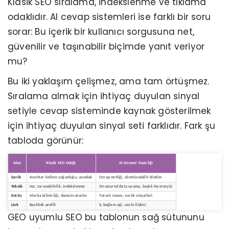
Klasik SEO sıralama, indekslenme ve tıklama
odaklıdır. AI cevap sistemleri ise farklı bir soru
sorar: Bu içerik bir kullanıcı sorgusuna net,
güvenilir ve taşınabilir biçimde yanıt veriyor
mu?
Bu iki yaklaşım çelişmez, ama tam örtüşmez.
Sıralama almak için ihtiyaç duyulan sinyal
setiyle cevap sisteminde kaynak gösterilmek
için ihtiyaç duyulan sinyal seti farklıdır. Fark şu
tabloda görünür:
Alan
Klasik SEO Odağı
AI Answer Hazırlığı
İçerik
Anahtar kelime yoğunluğu, uzunluk
Cevap netliği, alıntılanabilir bloklar
Teknik
Hız, taranabilirlik, indekslenme
Structured data uyumu, başlık hiyerarşisi
Entity
Marka bilinirliği, domain otorite
Tutarlı tanım, varlık sinyalleri
Link
Backlink profili
İç bağlam ağı, sayfa ilişkisi
GEO uyumlu SEO bu tablonun sağ sütununu