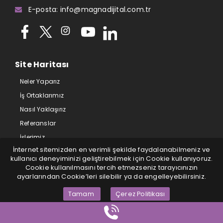
E-posta: info@magnadijital.com.tr
Site Haritası
Neler Yaparız
İş Ortaklarımız
Nasıl Yaklaşırız
Referanslar
İşlerimiz
İnternet sitemizden en verimli şekilde faydalanabilmeniz ve
Blog
kullanıcı deneyiminizi geliştirebilmek için Cookie kullanıyoruz.
İletişim
Cookie kullanılmasını tercih etmezseniz tarayıcınızın
ayarlarından Cookie’leri silebilir ya da engelleyebilirsiniz.
Kariyer
SEO Araçları
Tamam
Çerez Politikası