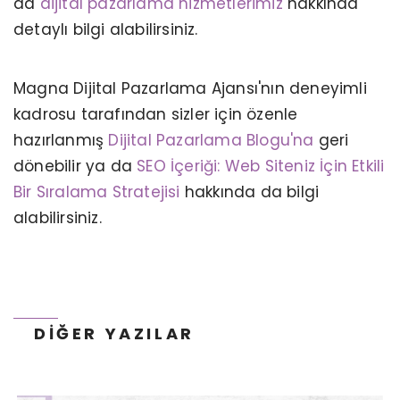
da
dijital pazarlama hizmetlerimiz
hakkında
detaylı bilgi alabilirsiniz.
Magna Dijital Pazarlama Ajansı'nın deneyimli
kadrosu tarafından sizler için özenle
hazırlanmış
Dijital Pazarlama Blogu'na
geri
dönebilir ya da
SEO İçeriği: Web Siteniz İçin Etkili
Bir Sıralama Stratejisi
hakkında da bilgi
DIJITAL PAZARLAMA TERIMLERI – “A”
HARFI İLE BAŞLAYAN TERIMLER
alabilirsiniz.
DIĞER YAZILAR