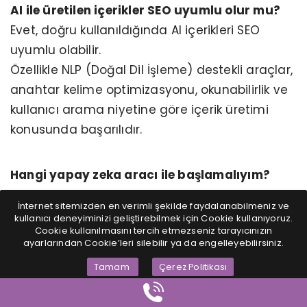
AI ile üretilen içerikler SEO uyumlu olur mu?
Evet, doğru kullanıldığında AI içerikleri SEO
uyumlu olabilir.
Özellikle NLP (Doğal Dil İşleme) destekli araçlar,
anahtar kelime optimizasyonu, okunabilirlik ve
kullanıcı arama niyetine göre içerik üretimi
konusunda başarılıdır.
Hangi yapay zeka aracı ile başlamalıyım?
Yeni başlayanlar için en uygunu
Publer
veya
İnternet sitemizden en verimli şekilde faydalanabilmeniz ve
Canva AI
gibi kullanıcı dostu araçlardır.
kullanıcı deneyiminizi geliştirebilmek için Cookie kullanıyoruz.
Cookie kullanılmasını tercih etmezseniz tarayıcınızın
Orta seviye kullanıcılar için
Buffer
, profesyonel
ayarlarından Cookie’leri silebilir ya da engelleyebilirsiniz.
markalar için
Sprout Social
veya
StoryChief
Tamam
Çerez Politikası
önerilir.