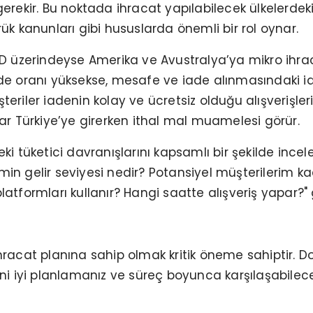
gerekir. Bu noktada ihracat yapılabilecek ülkelerdeki
rük kanunları gibi hususlarda önemli bir rol oynar.
 USD üzerindeyse Amerika ve Avustralya’ya mikro ihra
ade oranı yüksekse, mesafe ve iade alınmasındaki ida
teriler iadenin kolay ve ücretsiz olduğu alışverişle
r Türkiye’ye girerken ithal mal muamelesi görür.
eki tüketici davranışlarını kapsamlı bir şekilde ince
min gelir seviyesi nedir? Potansiyel müşterilerim ka
latformları kullanır? Hangi saatte alışveriş yapar?" 
ihracat planına sahip olmak kritik öneme sahiptir. D
rini iyi planlamanız ve süreç boyunca karşılaşabilece