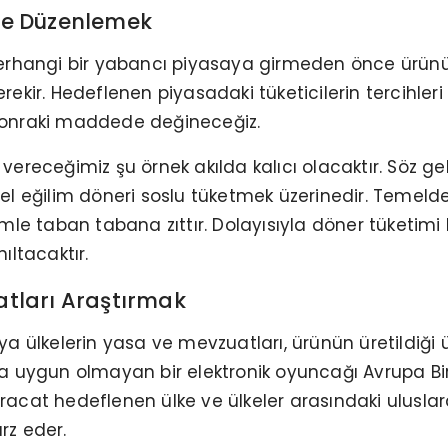
re Düzenlemek
herhangi bir yabancı piyasaya girmeden önce ürün
kir. Hedeflenen piyasadaki tüketicilerin tercihleri k
r sonraki maddede değineceğiz.
, vereceğimiz şu örnek akılda kalıcı olacaktır. Söz g
genel eğilim döneri soslu tüketmek üzerinedir. Teme
mle taban tabana zıttır. Dolayısıyla döner tüketim
ıltacaktır.
uatları Araştırmak
 ülkelerin yasa ve mevzuatları, ürünün üretildiği ül
 uygun olmayan bir elektronik oyuncağı Avrupa Birl
hracat hedeflenen ülke ve ülkeler arasındaki uluslarar
rz eder.