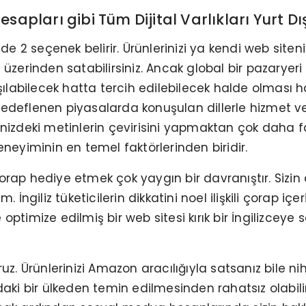
esapları gibi Tüm Dijital Varlıkları Yurt 
e 2 seçenek belirir. Ürünlerinizi ya kendi web site
 üzerinden satabilirsiniz. Ancak global bir pazaryeri k
laşılabilecek hatta tercih edilebilecek halde olması
edeflenen piyasalarda konuşulan dillerle hizmet ver
tenizdeki metinlerin çevirisini yapmaktan çok daha f
ş deneyiminin en temel faktörlerinden biridir.
orap hediye etmek çok yaygın bir davranıştır. Sizin d
. İngiliz tüketicilerin dikkatini noel ilişkili çorap iç
optimize edilmiş bir web sitesi kırık bir İngilizceye
 Ürünlerinizi Amazon aracılığıyla satsanız bile niha
ki bir ülkeden temin edilmesinden rahatsız olabili