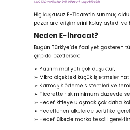
UNCTAD verilerine linki tıklayark uaşabilirsiniz
Hiç kuşkusuz E-Ticaretin sunmuş olduğu
pazarlara erişimlerini kolaylaştırdı ve 
Neden E-İhracat?
Bugün Türkiye’de faaliyet gösteren t
çırpıda özetlersek:
➢ Yatırım maliyeti çok düşüktür,
➢ Mikro ölçekteki küçük işletmeler hatta
➢ Karmaşık ödeme sistemleri ve temi
➢ Ticarette risk minimum düzeyde se
➢ Hedef kitleye ulaşmak çok daha kol
➢ Hedeflenen ülkelerde sertifika gere
➢ Hedef ülkede marka tescili gerekti