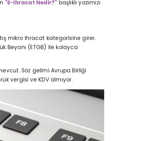
in
"E-İhracat Nedir?"
başlıklı yazımızı
ış mikro ihracat kategorisine girer.
rük Beyanı (ETGB) ile kolayca
mevcut. Söz gelimi Avrupa Birliği
rük vergisi ve KDV almıyor.