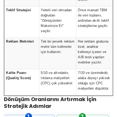
Teklif Stratejisi
Yeterli veri olmadan
Önce manuel TBM
doğrudan
ile veri toplanır,
"Dönüşümleri
ardından akıllı teklif
Maksimize Et"
stratejilerine geçilir.
seçilir.
Reklam Metinleri
Tek bir jenerik reklam
Her reklam grubuna
metni tüm kelimeler
özel, anahtar
için kullanılır.
kelimeyi içeren ve
A/B testi yapılan
metinler yazılır.
Kalite Puanı
5/10 ve altındadır,
7/10 ve üzerindedir,
(Quality Score)
tıklama maliyetleri
alaka düzeyi yüksek
(CPC) çok yüksektir.
olduğu için CPC
maliyetleri düşüktür.
Dönüşüm Oranlarını Artırmak İçin
Stratejik Adımlar