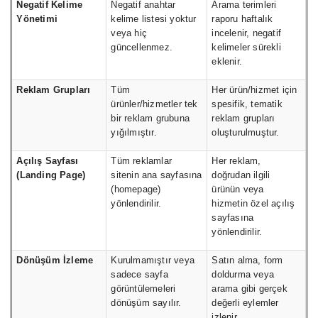
Negatif Kelime
Negatif anahtar
Arama terimleri
Yönetimi
kelime listesi yoktur
raporu haftalık
veya hiç
incelenir, negatif
güncellenmez.
kelimeler sürekli
eklenir.
Reklam Grupları
Tüm
Her ürün/hizmet için
ürünler/hizmetler tek
spesifik, tematik
bir reklam grubuna
reklam grupları
yığılmıştır.
oluşturulmuştur.
Açılış Sayfası
Tüm reklamlar
Her reklam,
(Landing Page)
sitenin ana sayfasına
doğrudan ilgili
(homepage)
ürünün veya
yönlendirilir.
hizmetin özel açılış
sayfasına
yönlendirilir.
Dönüşüm İzleme
Kurulmamıştır veya
Satın alma, form
sadece sayfa
doldurma veya
görüntülemeleri
arama gibi gerçek
dönüşüm sayılır.
değerli eylemler
izlenir.