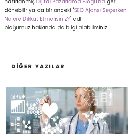
hazırlanmış
Dijital Pazarlama Blogu'na
geri
dönebilir ya da bir önceki "
SEO Ajansı Seçerken
DIJITAL PAZARLAMA AJANSLARI SAĞLIK
Nelere Dikkat Etmelisiniz?
" adlı
TURIZMINDE VERIMLILIĞI VE KALITEYI
NASIL ARTIRIR?
bloğumuz hakkında da bilgi alabilirsiniz.
DIĞER YAZILAR
EN BÜYÜK B2B E-İHRACAT PLATFORMLARI