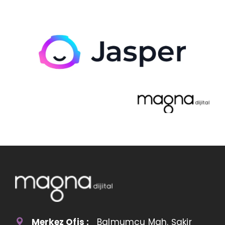
Merkez Ofis :
Balmumcu Mah. Şakir