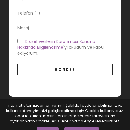
Kişisel Verilerin Korunması Kanunu
Hakkında Bilgilendirme
'yi okudum ve kabul
ediyorum.
İnternet sitemizden en verimli şekilde faydalanabilmeniz ve
kullanıcı deneyiminizi geliştirebilmek için Cookie kullanıyoruz.
Cookie kullanılmasını tercih etmezseniz tarayıcınızın
ayarlarından Cookie’leri silebilir ya da engelleyebilirsiniz.