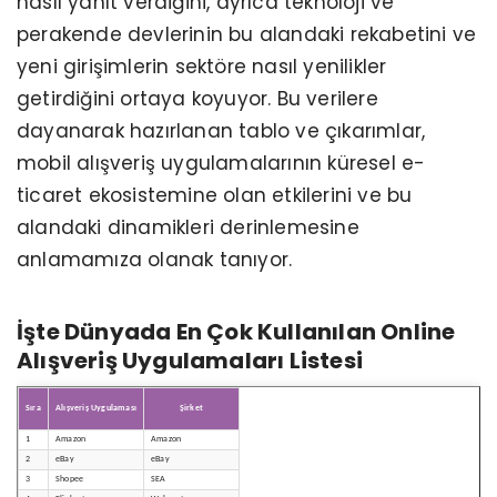
nasıl yanıt verdiğini, ayrıca teknoloji ve
perakende devlerinin bu alandaki rekabetini ve
yeni girişimlerin sektöre nasıl yenilikler
getirdiğini ortaya koyuyor. Bu verilere
dayanarak hazırlanan tablo ve çıkarımlar,
mobil alışveriş uygulamalarının küresel e-
ticaret ekosistemine olan etkilerini ve bu
alandaki dinamikleri derinlemesine
anlamamıza olanak tanıyor.
İşte Dünyada En Çok Kullanılan Online
Alışveriş Uygulamaları Listesi
Sıra
Alışveriş Uygulaması
Şirket
1
Amazon
Amazon
2
eBay
eBay
3
Shopee
SEA