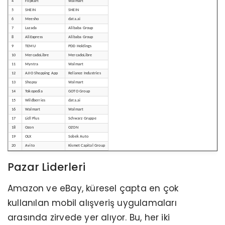
4
Flipkart
Walmart
5
SHEIN
SHEIN
6
Meesho
data.ai
7
Lazada
Alibaba Group
8
AliExpress
Alibaba Group
9
TEMU
PDD Holdings
10
MercadoLibre
MercadoLibre
11
Myntra
Walmart
12
AJIO Shopping App
Reliance Industries
13
Shopsy
Walmart
14
Tokopedia
GOTO Group
15
Wildberries
data.ai
16
Walmart
Walmart
17
Lidl Plus
Schwarz Gruppe
18
Ozon
OZON
19
OLX
Sobek Auto
20
Avito
Kismet Capital Group
Pazar Liderleri
Amazon ve eBay, küresel çapta en çok
kullanılan mobil alışveriş uygulamaları
arasında zirvede yer alıyor. Bu, her iki