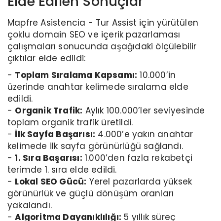
Elde Edilen Sonuçlar
Mapfre Asistencia - Tur Assist için yürütülen
çoklu domain SEO ve içerik pazarlaması
çalışmaları sonucunda aşağıdaki ölçülebilir
çıktılar elde edildi:
-
Toplam Sıralama Kapsamı:
10.000’in
üzerinde anahtar kelimede sıralama elde
edildi.
-
Organik Trafik:
Aylık 100.000’ler seviyesinde
toplam organik trafik üretildi.
-
İlk Sayfa Başarısı:
4.000’e yakın anahtar
kelimede ilk sayfa görünürlüğü sağlandı.
-
1. Sıra Başarısı:
1.000’den fazla rekabetçi
terimde 1. sıra elde edildi.
-
Lokal SEO Gücü:
Yerel pazarlarda yüksek
görünürlük ve güçlü dönüşüm oranları
yakalandı.
-
Algoritma Dayanıklılığı:
5 yıllık süreç