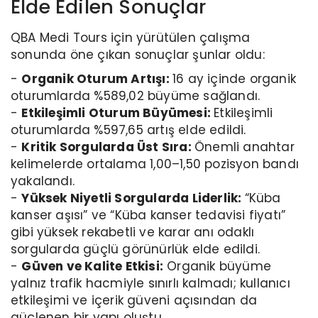
Elde Edilen Sonuçlar
QBA Medi Tours için yürütülen çalışma
sonunda öne çıkan sonuçlar şunlar oldu:
-
Organik Oturum Artışı:
16 ay içinde organik
oturumlarda %589,02 büyüme sağlandı.
-
Etkileşimli Oturum Büyümesi:
Etkileşimli
oturumlarda %597,65 artış elde edildi.
-
Kritik Sorgularda Üst Sıra:
Önemli anahtar
kelimelerde ortalama 1,00–1,50 pozisyon bandı
yakalandı.
-
Yüksek Niyetli Sorgularda Liderlik:
“Küba
kanser aşısı” ve “Küba kanser tedavisi fiyatı”
gibi yüksek rekabetli ve karar anı odaklı
sorgularda güçlü görünürlük elde edildi.
-
Güven ve Kalite Etkisi:
Organik büyüme
yalnız trafik hacmiyle sınırlı kalmadı; kullanıcı
etkileşimi ve içerik güveni açısından da
güçlenen bir yapı oluştu.