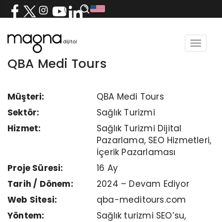
Toggle
navigat
QBA Medi Tours
Müşteri:
QBA Medi Tours
Sektör:
Sağlık Turizmi
Hizmet:
Sağlık Turizmi Dijital
Pazarlama, SEO Hizmetleri,
İçerik Pazarlaması
Proje Süresi:
16 Ay
Tarih / Dönem:
2024 – Devam Ediyor
Web Sitesi:
qba-meditours.com
Yöntem:
Sağlık turizmi SEO’su,