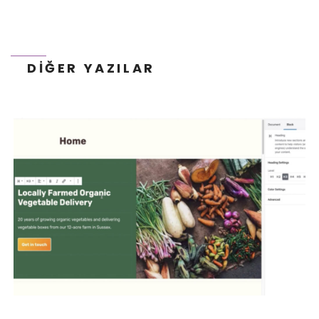
DIĞER YAZILAR
FACEBOOK ERIŞIMINIZI EN ÜST DÜZEYE
ÇIKARMAK İÇIN 5 İPUCU