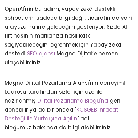
OpenAI'nin bu adımı, yapay zekâ destekli
sohbetlerin sadece bilgi değil, ticaretin de yeni
arayüzü haline geleceğini gösteriyor. Sizde AI
fırtınasının markanıza nasıl katkı
sağlyabileceğini öğrenmek için Yapay zeka
destekli
SEO ajansı
Magna Dijital’e hemen
ulaşabilirsiniz.
Magna Dijital Pazarlama Ajansı'nın deneyimli
kadrosu tarafından sizler için özenle
hazırlanmış
Dijital Pazarlama Blogu'na
geri
dönebilir ya da bir önceki "
KOSGEB İhracat
Desteği ile Yurtdışına Açılın
" adlı
İÇERIK YÖNETIM SISTEMI NEDIR?
bloğumuz hakkında da bilgi alabilirsiniz.