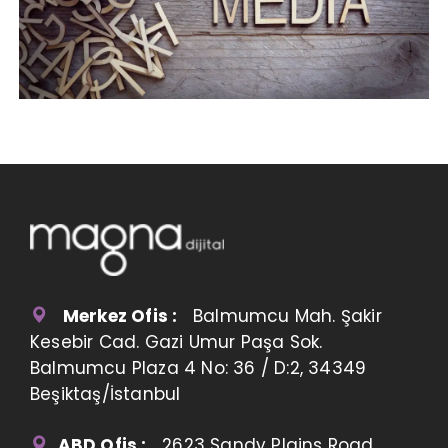
Merkez Ofis :
Balmumcu Mah. Şakir
Kesebir Cad. Gazi Umur Paşa Sok.
Balmumcu Plaza 4 No: 36 / D:2, 34349
Beşiktaş/İstanbul
ABD Ofis :
2623 Sandy Plains Road