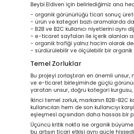
Beybi Eldiven için belirlediğimiz ana hed
- organik görünürlüğü ticari sonuç üre
- ürün ve kategori bazlı aramalarda da
- B2B ve B2C kullanıcı niyetlerini aynı d
- e-ticaret sayfaları ile içerik alanl
- organik trafiği yalnız hacim olarak d
- sürdürülebilir ve ölçülebilir bir org
Temel Zorluklar
Bu projeyi zorlaştıran en önemli unsur,
ve e-ticaret birleşiminde güçlü görünürl
yaratan unsur, doğru kategori kurgusu,
İkinci temel zorluk, markanın B2B-B2C 
kullanıcıları hem de son kullanıcıyı kar
eşleşmesi açısından daha hassas bir p
Üçüncü kritik nokta ise organik büyümen
bu artışın ticari etkisi aynı güçle hisse