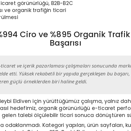
-ticaret görünürlüğü, B2B-B2C
 ve organik trafiğin ticari
rülmesi
 %994 Ciro ve %895 Organik Trafik 
Başarısı
e-ticaret ve içerik pazarlaması çalışmaları sonucunda marka
lde etti. Yüksek rekabetli bir yapıda gerçekleşen bu başar
en güçlü örneklerden biri haline geldi.
Beybi Eldiven için yürüttüğümüz çalışma, yalnız da
ede asıl hedefimiz, organik görünürlüğü e-ticaret p
elen talebi ölçülebilir ticari sonuca dönüştüren sür
a odaklanmadı. Kategori yapıları, ürün sayfaları, kul