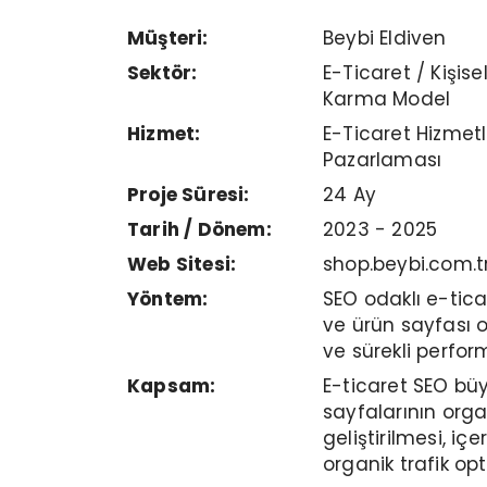
Müşteri:
Beybi Eldiven
Sektör:
E-Ticaret / Kişi
Karma Model
Hizmet:
E-Ticaret Hizmetle
Pazarlaması
Proje Süresi:
24 Ay
Tarih / Dönem:
2023 - 2025
Web Sitesi:
shop.beybi.com.t
Yöntem:
SEO odaklı e-tica
ve ürün sayfası 
ve sürekli perfor
Kapsam:
E-ticaret SEO bü
sayfalarının org
geliştirilmesi, iç
organik trafik o