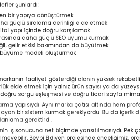
efler şunlardı:
ten bir yapıya dönüştürmek
ha güçlü sıralama derinliği elde etmek
ijital yapı içinde doğru karşılamak
arı arasında daha güçlü SEO uyumu kurmak
eğil, gelir etkisi bakımından da büyütmek
anik büyüme modeli oluşturmak
 markanın faaliyet gösterdiği alanın yüksek rekabet
ük elde etmek için yalnız ürün sayısı ya da yüzeysel
 doğru sorgu eşleşmesi ve doğru ticari sayfa mimari
karma yapısıydı. Aynı marka çatısı altında hem prof
şılayan bir sistem kurmak gerekiyordu. Bu da içerik d
lanlama gerektirdi.
in iş sonucuna net biçimde yansıtılmasıydı. Pek çok 
dilmeyebilir. Beybi Eldiven projesinde önceliğimiz, o