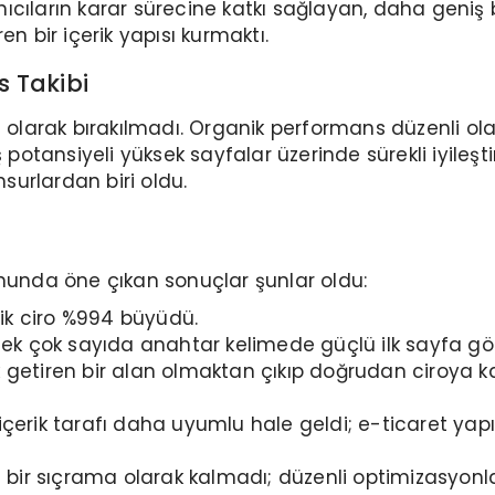
lanıcıların karar sürecine katkı sağlayan, daha geni
n bir içerik yapısı kurmaktı.
s Takibi
 olarak bırakılmadı. Organik performans düzenli olara
ş potansiyeli yüksek sayfalar üzerinde sürekli iyileş
nsurlardan biri oldu.
onunda öne çıkan sonuçlar şunlar oldu:
nik ciro %994 büyüdü.
sek çok sayıda anahtar kelimede güçlü ilk sayfa gör
ik getiren bir alan olmaktan çıkıp doğrudan ciroya
 içerik tarafı daha uyumlu hale geldi; e-ticaret y
 bir sıçrama olarak kalmadı; düzenli optimizasyonl