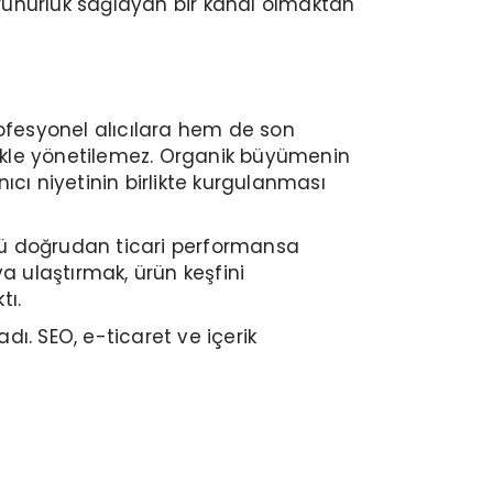
 görünürlük sağlayan bir kanal olmaktan
profesyonel alıcılara hem de son
lemekle yönetilemez. Organik büyümenin
anıcı niyetinin birlikte kurgulanması
ğü doğrudan ticari performansa
a ulaştırmak, ürün keşfini
tı.
dı. SEO, e-ticaret ve içerik