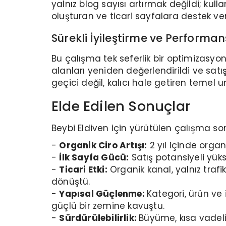
yalnız blog sayısı artırmak değildi; kul
oluşturan ve ticari sayfalara destek vere
Sürekli İyileştirme ve Performan
Bu çalışma tek seferlik bir optimizasyon
alanları yeniden değerlendirildi ve satı
geçici değil, kalıcı hale getiren temel u
Elde Edilen Sonuçlar
Beybi Eldiven için yürütülen çalışma s
-
Organik Ciro Artışı:
2 yıl içinde orga
-
İlk Sayfa Gücü:
Satış potansiyeli yük
-
Ticari Etki:
Organik kanal, yalnız traf
dönüştü.
-
Yapısal Güçlenme:
Kategori, ürün ve
güçlü bir zemine kavuştu.
-
Sürdürülebilirlik:
Büyüme, kısa vadeli