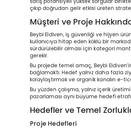
satış potansiyeli yüksek sorgular birlik
çıkıp doğrudan gelir etkisi üreten strat
Müşteri ve Proje Hakkınd
Beybi Eldiven, iş güvenliği ve hijyen ür
kullanıcıya hitap eden köklü bir markadı
sürdürülebilir olması için kategori mantığ
gerekir.
Bu projede temel amaç, Beybi Eldiven’
bağlamaktı. Hedef yalnız daha fazla ziy
kolaylaştırmak ve organik kanalın e-ti
Bu yüzden çalışma, yalnız içerik üretimi
pazarlaması aynı büyüme hedefi etrafın
Hedefler ve Temel Zorlukl
Proje Hedefleri