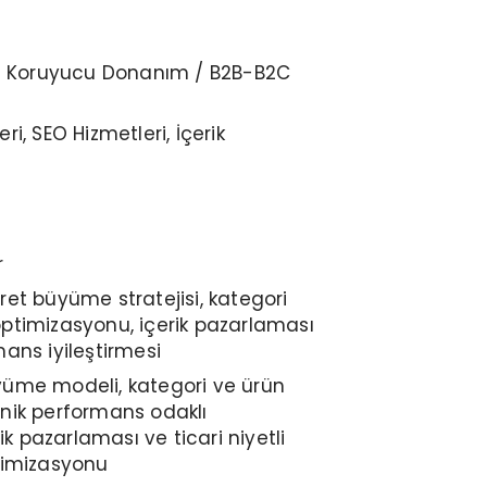
sel Koruyucu Donanım / B2B-B2C
ri, SEO Hizmetleri, İçerik
r
ret büyüme stratejisi, kategori
optimizasyonu, içerik pazarlaması
mans iyileştirmesi
yüme modeli, kategori ve ürün
anik performans odaklı
erik pazarlaması ve ticari niyetli
ptimizasyonu