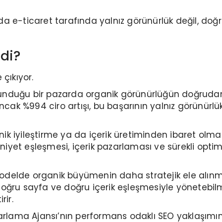
a e-ticaret tarafında yalnız görünürlük değil, doğr
di?
çıkıyor.
bulunduğu bir pazarda organik görünürlüğün doğrudan
r; ancak %994 ciro artışı, bu başarının yalnız görünü
knik iyileştirme ya da içerik üretiminden ibaret ol
 niyet eşleşmesi, içerik pazarlaması ve sürekli opti
delde organik büyümenin daha stratejik ele alınmas
i doğru sayfa ve doğru içerik eşleşmesiyle yönetebil
rir.
lama Ajansı’nın performans odaklı SEO yaklaşımının ya