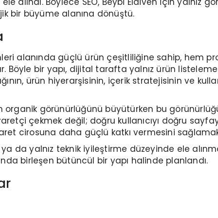
te ele alındı. Böylece SEO, Beybi Eldiven için yalnız
ejik bir büyüme alanına dönüştü.
a
ünleri alanında güçlü ürün çeşitliliğine sahip, hem 
r. Böyle bir yapı, dijital tarafta yalnız ürün liste
ının, ürün hiyerarşisinin, içerik stratejisinin ve kull
in organik görünürlüğünü büyütürken bu görünürlü
aretçi çekmek değil; doğru kullanıcıyı doğru sayfay
caret cirosuna daha güçlü katkı vermesini sağlamak
 ya da yalnız teknik iyileştirme düzeyinde ele alınma
da birleşen bütüncül bir yapı halinde planlandı.
ar